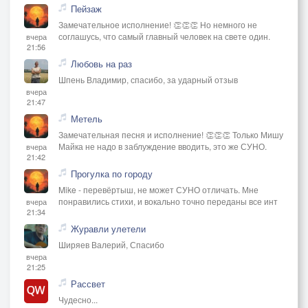
Пейзаж
Замечательное исполнение! 👏👏👏 Но немного не
соглашусь, что самый главный человек на свете один.
вчера
21:56
Любовь на раз
Шпень Владимир, спасибо, за ударный отзыв
вчера
21:47
Метель
Замечательная песня и исполнение! 👏👏👏 Только Мишу
Майка не надо в заблуждение вводить, это же СУНО.
вчера
21:42
Прогулка по городу
Mike - перевёртыш, не может СУНО отличать. Мне
понравились стихи, и вокально точно переданы все инт
вчера
21:34
Журавли улетели
Ширяев Валерий, Спасибо
вчера
21:25
Рассвет
Чудесно...