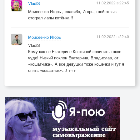
11.02.2022 в 22:45
VladiS
Моисеенко Игорь , спасибо, Игорь, твой отзыв
отогрел лапы котёнка!!!
11.02.2022 в 22:40
Моисеенко Игорь
VladiS
Кому как не Екатерине Кошкиной сочинить такое
чудо! Низкий поклон Екатерина, Владислав, от
«кошатника». А все девушки тоже кошечки и тут я
опять «кошатник»…! +++