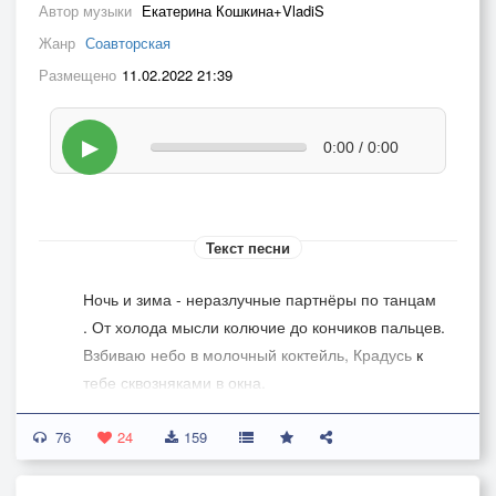
Автор музыки
Екатерина Кошкина+VladiS
Жанр
Соавторская
Размещено
11.02.2022 21:39
▶
0:00 / 0:00
Текст песни
Ночь и зима - неразлучные партнёры по танцам
. От холода мысли колючие до кончиков пальцев.
Взбиваю небо в молочный коктейль, Крадусь к
тебе сквозняками в окна.
Сердитый ветер и метель, Как шоколад, ломают
76
стёкла.
24
159
Припев: Котёнок с замёрзшими лапами.