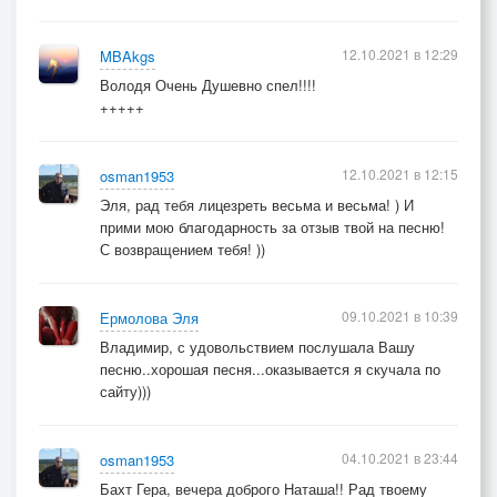
12.10.2021 в 12:29
MBAkgs
Володя Очень Душевно спел!!!!
+++++
12.10.2021 в 12:15
osman1953
Эля, рад тебя лицезреть весьма и весьма! ) И
прими мою благодарность за отзыв твой на песню!
С возвращением тебя! ))
09.10.2021 в 10:39
Ермолова Эля
Владимир, с удовольствием послушала Вашу
песню..хорошая песня...оказывается я скучала по
сайту)))
04.10.2021 в 23:44
osman1953
Бахт Гера, вечера доброго Наташа!! Рад твоему