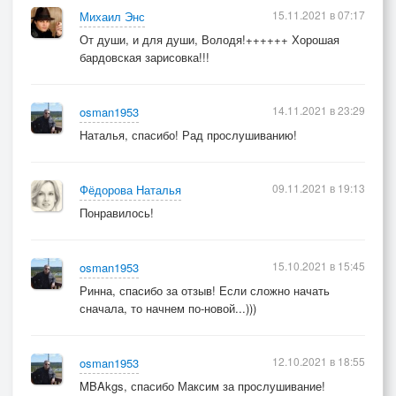
15.11.2021 в 07:17
Михаил Энс
От души, и для души, Володя!++++++ Хорошая
бардовская зарисовка!!!
14.11.2021 в 23:29
osman1953
Наталья, спасибо! Рад прослушиванию!
09.11.2021 в 19:13
Фёдорова Наталья
Понравилось!
15.10.2021 в 15:45
osman1953
Ринна, спасибо за отзыв! Если сложно начать
сначала, то начнем по-новой...)))
12.10.2021 в 18:55
osman1953
MBAkgs, спасибо Максим за прослушивание!