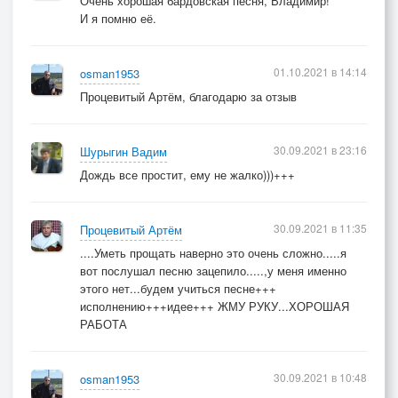
Очень хорошая бардовская песня, Владимир!
И я помню её.
01.10.2021 в 14:14
osman1953
Процевитый Артём, благодарю за отзыв
30.09.2021 в 23:16
Шурыгин Вадим
Дождь все простит, ему не жалко)))+++
30.09.2021 в 11:35
Процевитый Артём
....Уметь прощать наверно это очень сложно.....я
вот послушал песню зацепило.....,у меня именно
этого нет...будем учиться песне+++
исполнению+++идее+++ ЖМУ РУКУ...ХОРОШАЯ
РАБОТА
30.09.2021 в 10:48
osman1953