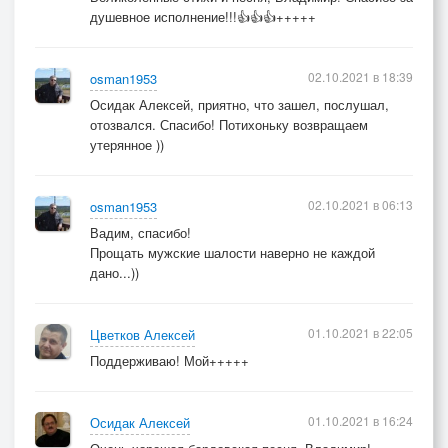
душевное исполнение!!!👍👍👍+++++
02.10.2021 в 18:39
osman1953
Осидак Алексей, приятно, что зашел, послушал,
отозвался. Спасибо! Потихоньку возвращаем
утерянное ))
02.10.2021 в 06:13
osman1953
Вадим, спасибо!
Прощать мужские шалости наверно не каждой
дано...))
01.10.2021 в 22:05
Цветков Алексей
Поддерживаю! Мой+++++
01.10.2021 в 16:24
Осидак Алексей