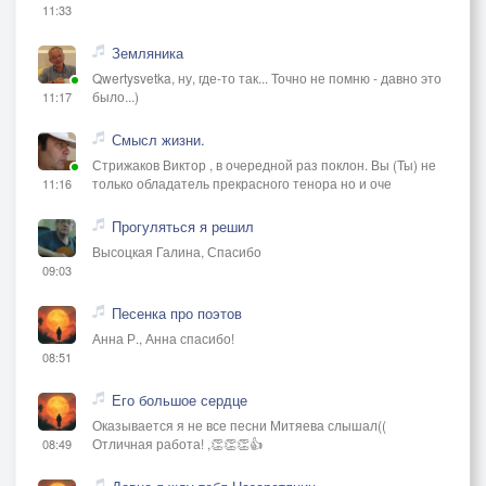
11:33
Земляника
Qwertysvetka, ну, где-то так... Точно не помню - давно это
было...)
11:17
Смысл жизни.
Стрижаков Виктор , в очередной раз поклон. Вы (Ты) не
только обладатель прекрасного тенора но и оче
11:16
Прогуляться я решил
Высоцкая Галина, Спасибо
09:03
Песенка про поэтов
Анна Р., Анна спасибо!
08:51
Его большое сердце
Оказывается я не все песни Митяева слышал((
Отличная работа! ,👏👏👏👍
08:49