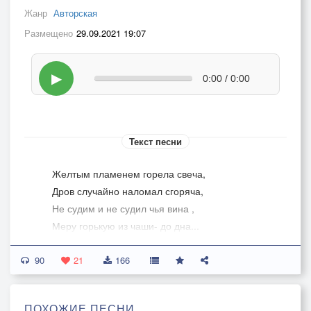
Жанр
Авторская
Размещено
29.09.2021 19:07
▶
0:00 / 0:00
Текст песни
Желтым пламенем горела свеча,
Дров случайно наломал сгоряча,
Не судим и не судил чья вина ,
Меру горькую из чаши- до дна...
В ночь холодную как лед- не гони,
90
Тяжким молотом по мне эти дни,
21
166
На удачу я не стал уповать,
Может все начнем с начала- как знать..
ПОХОЖИЕ ПЕСНИ