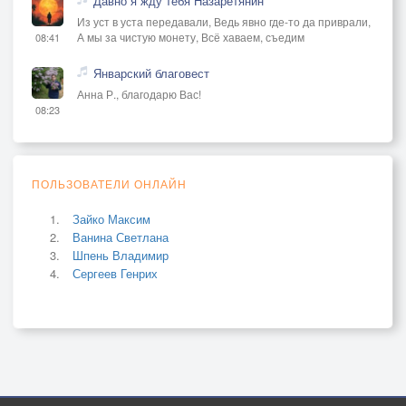
Давно я жду тебя Назаретянин
Из уст в уста передавали, Ведь явно где-то да приврали,
А мы за чистую монету, Всё хаваем, съедим
08:41
Январский благовест
Анна Р., благодарю Вас!
08:23
ПОЛЬЗОВАТЕЛИ ОНЛАЙН
Зайко Максим
Ванина Светлана
Шпень Владимир
Сергеев Генрих