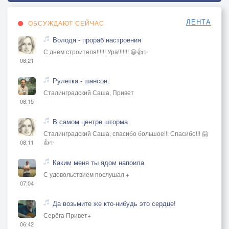
ЛЕНТА
ОБСУЖДАЮТ СЕЙЧАС
Володя - прораб настроения
С днем строителя!!!!!! Ура!!!!!!! 😃👍✨
08:21
Рулетка.- шансон.
Сталинградский Саша, Привет
08:15
В самом центре шторма
Сталинградский Саша, спасибо большое!!! Спасибо!!! 🤗
👍✨
08:11
Каким меня ты ядом напоила
С удовольствием послушал +
07:04
Да возьмите же кто-нибудь это сердце!
Серёга Привет+
06:42