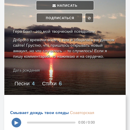
НАПИСАТЬ
ПОДПИСАТЬСЯ
Гера Бахт - это мой творческий псевдоним.
Доброго времени всем, с кем я общалась на данном
сайте! Грустно, что пришлось открывать новый
аккаунт, но что случилось -- то случилось! Если я
пишу комментарий, то нажимаю и на сердечко.
Дата рождения
Песни
4
Стихи
6
Смывает дождь твои следы
Соавторская
▶
0:00 / 0:00