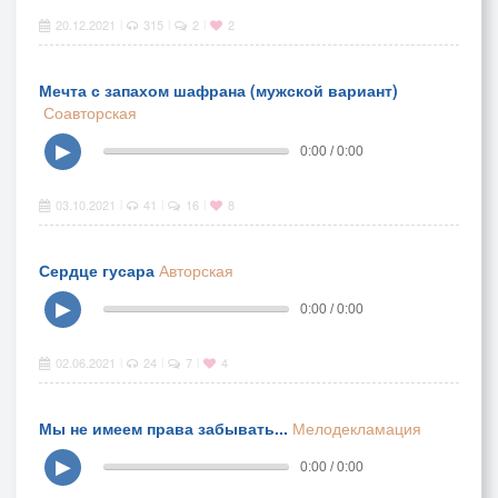
20.12.2021
315
2
2
|
|
|
Мечта с запахом шафрана (мужской вариант)
Соавторская
▶
0:00 / 0:00
03.10.2021
41
16
8
|
|
|
Сердце гусара
Авторская
▶
0:00 / 0:00
02.06.2021
24
7
4
|
|
|
Мы не имеем права забывать...
Мелодекламация
▶
0:00 / 0:00