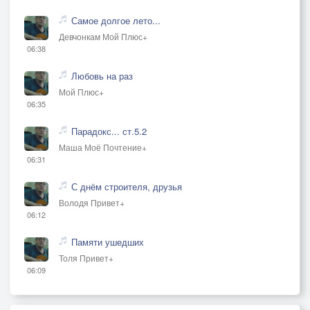
Самое долгое лето...
Девчонкам Мой Плюс+
06:38
Любовь на раз
Мой Плюс+
06:35
Парадокс... ст.5.2
Маша Моё Почтение+
06:31
С днём строителя, друзья
Володя Привет+
06:12
Памяти ушедших
Толя Привет+
06:09