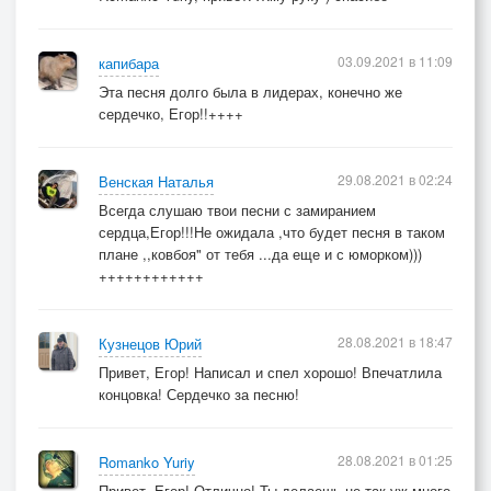
03.09.2021 в 11:09
капибара
Эта песня долго была в лидерах, конечно же
сердечко, Егор!!++++
29.08.2021 в 02:24
Венская Наталья
Всегда слушаю твои песни с замиранием
сердца,Егор!!!Не ожидала ,что будет песня в таком
плане ,,ковбоя" от тебя ...да еще и с юморком)))
++++++++++++
28.08.2021 в 18:47
Кузнецов Юрий
Привет, Егор! Написал и спел хорошо! Впечатлила
концовка! Сердечко за песню!
28.08.2021 в 01:25
Romanko Yuriy
Привет, Егор! Отлично! Ты делаешь не так уж много