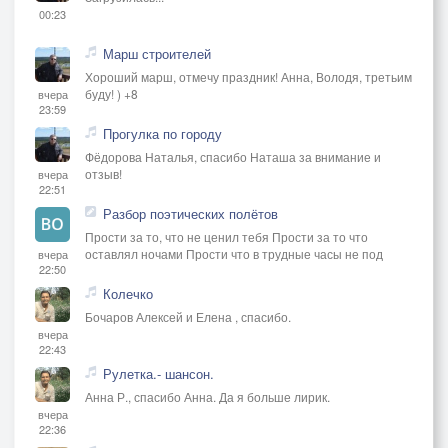
00:23
Марш строителей
Хороший марш, отмечу праздник! Анна, Володя, третьим
буду! ) +8
вчера
23:59
Прогулка по городу
Фёдорова Наталья, спасибо Наташа за внимание и
отзыв!
вчера
22:51
Разбор поэтических полётов
Прости за то, что не ценил тебя Прости за то что
оставлял ночами Прости что в трудные часы не под
вчера
22:50
Колечко
Бочаров Алексей и Елена , спасибо.
вчера
22:43
Рулетка.- шансон.
Анна Р., спасибо Анна. Да я больше лирик.
вчера
22:36