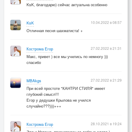
KsK, благодарю) сейчас актуальна особенно
10.04.2022 в 08:57
KsK
Отличная песня шахматиста! +
27.02.2022 в 21:31
Кострома Егор
Макс, привет ) все мы учились по немногу )))
спасибо
27.02.2022 в 21:29
MBAkgs
При всей простоте "КАНТРИ СТИЛЯ" имеет
глубокий смысл!!!
Егор у дедушки Крылова не учился
случайно???))))+++
28.10.2021 в 19:24
Кострома Егор
Эля и Наташа, признателен за добрые слова )