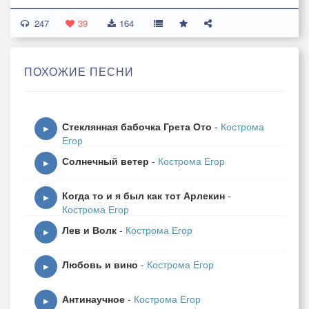
Шагают деревянные полки. такие же стоят на их
247
пути.
39
164
Съедают пешек Кони да Ладьи. Слышнее в
маршах траурный мотив.
ПОХОЖИЕ ПЕСНИ
2. Шлифует время клетчатый паркет. Король,
рокировавшись, смотрит сон,
Стеклянная бабочка Грета Ото
-
Кострома
у каждой Королевы свой секрет, паркетный
▶
Егор
Офицер всего лишь Слон.
Солнечный ветер
-
Кострома Егор
Игра престолов. Схватки горячи. И претендентов
▶
больше день за днём
Когда то и я был как тот Арлекин
-
И может пешка «в дамки» проскочить, но никогда
▶
Кострома Егор
не станет королём.
Лев и Волк
-
Кострома Егор
▶
Да! может пешка «в дамки» проскочить, но никогда
Любовь и вино
-
Кострома Егор
не станет королём.
▶
Антинаучное
-
Кострома Егор
3. Сберечь корону или честь спасти... Мой первый
▶