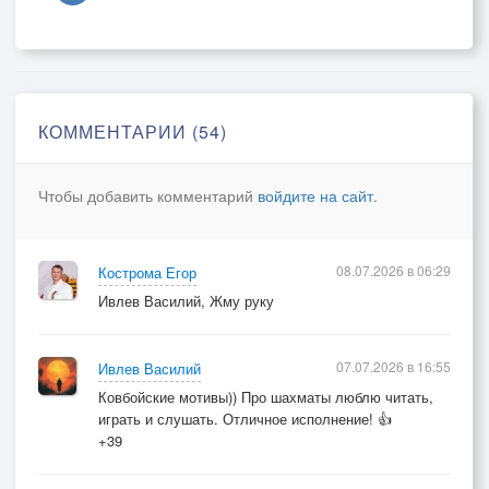
ход опять не с той ноги.
Как поздно я стратегию постиг: не спрятался за
пешками - погиб.
Меняю королевство на Коня, скачу средь этих
клетчатых полей...
КОММЕНТАРИИ (54)
За шкуру неубитого меня не дали даже тридцати
рублей.
Чтобы добавить комментарий
войдите на сайт
.
08.07.2026 в 06:29
Кострома Егор
Ивлев Василий, Жму руку
07.07.2026 в 16:55
Ивлев Василий
Ковбойские мотивы)) Про шахматы люблю читать,
играть и слушать. Отличное исполнение! 👍
+39