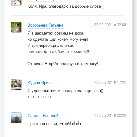
Коля, Ира, благодарю за добрые слова )
27.05.2021 в 22:08
Воробьева Татьяна
Я в шахматах совсем не дока,
но сделать шаг конем могу е-ей!
И три червонца это о-как
немного для любимых королей!!!!
Отлично Егор!Аплодирую в клеточку!
18.05.2021 в 17:39
Юдина Ирина
С удовольствием послушала еще раз )))
++++++++++
13.05.2021 в 22:28
Саллас Николай
Приятная песня, Егор!👍👍👍