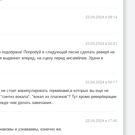
23.04.2024 в 08:14
23.04.2024 в 00:31
я подобрана! Попробуй в следующей песне сделать реверб на
бя выдвинет вперед, на сцену перед ансамблем..Удачи в
23.04.2024 в 00:17
 не стоит манипулировать терминами,в которых вы еще не
"синтез вокала", "вокал из плагинов"? Тут кроме реверберации
режде чем делать замечания..
22.04.2024 в 17:40
знакомы и узнаваемы, конечно же.