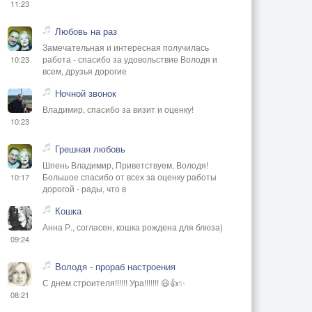
11:23
Любовь на раз
Замечательная и интересная получилась
работа - спасибо за удовольствие Володя и
10:23
всем, друзья дорогие
Ночной звонок
Владимир, спасибо за визит и оценку!
10:23
Грешная любовь
Шпень Владимир, Приветствуем, Володя!
Большое спасибо от всех за оценку работы
10:17
дорогой - рады, что в
Кошка
Анна Р., согласен, кошка рождена для блюза)
09:24
Володя - прораб настроения
С днем строителя!!!!!! Ура!!!!!!! 😃👍✨
08:21