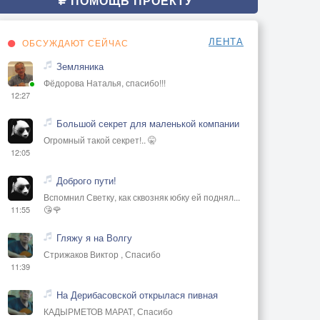
ПОМОЩЬ ПРОЕКТУ
ЛЕНТА
ОБСУЖДАЮТ СЕЙЧАС
Земляника
Фёдорова Наталья, спасибо!!!
12:27
Большой секрет для маленькой компании
Огромный такой секрет!.. 🤫
12:05
Доброго пути!
Вспомнил Светку, как сквозняк юбку ей поднял...
😘🌹
11:55
Гляжу я на Волгу
Стрижаков Виктор , Спасибо
11:39
На Дерибасовской открылася пивная
КАДЫРМЕТОВ МАРАТ, Спасибо