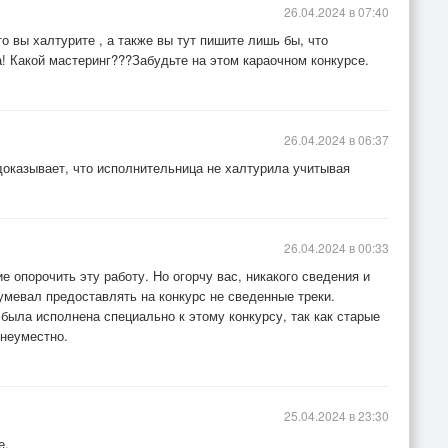
26.04.2024 в 07:40
о вы халтурите , а также вы тут пишите лишь бы, что
! Какой мастеринг???Забудьте на этом караочном конкурсе.
26.04.2024 в 06:37
доказывает, что исполнительница не халтурила учитывая
26.04.2024 в 00:33
 опорочить эту работу. Но огорчу вас, никакого сведения и
зумевал предоставлять на конкурс не сведенные треки.
была исполнена специально к этому конкурсу, так как старые
 неуместно.
25.04.2024 в 23:30
е.