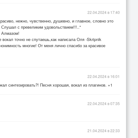
22.04.2024 в 17:40
расиво, нежно, чувственно, душевно, и главное, словно это
 Слушал с превеликим удовольствием!!!.."
с Алмазом!
 вокал точно не спутаешь,как написала Оля -Skripnik
анонимность многие! От меня лично спасибо за красивое
22.04.2024 в 16:01
 вокал синтезировать?! Песня хорошая, вокал из плагинов. +1
22.04.2024 в 07:35
21.04.2024 в 22:33