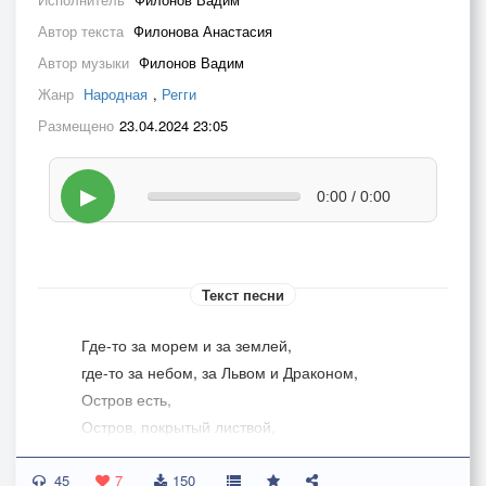
Автор текста
Филонова Анастасия
Автор музыки
Филонов Вадим
Жанр
Народная
,
Регги
Размещено
23.04.2024 23:05
▶
0:00 / 0:00
Текст песни
Где-то за морем и за землей,
где-то за небом, за Львом и Драконом,
Остров есть,
Остров, покрытый листвой,
желтой, опавшей из чьих-то ладоней.
45
Станешь постарше - отправишься в путь
7
150