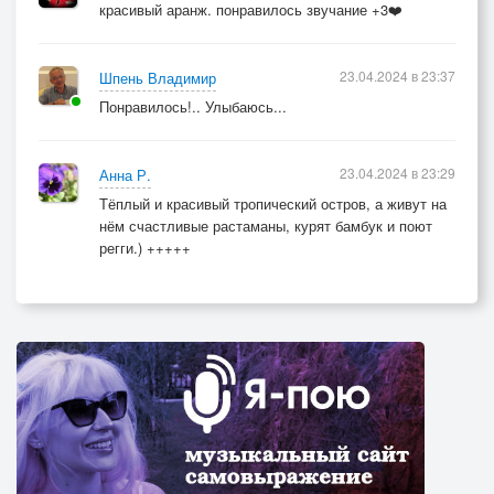
красивый аранж. понравилось звучание +3❤️
23.04.2024 в 23:37
Шпень Владимир
Понравилось!.. Улыбаюсь...
23.04.2024 в 23:29
Анна Р.
Тёплый и красивый тропический остров, а живут на
нём счастливые растаманы, курят бамбук и поют
регги.) +++++