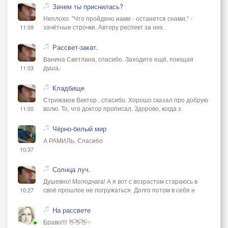
Зачем ты приснилась?
Неплохо. "Что пройдено нами - останется снами," -
зачётные строчки. Автору респект за них.
11:09
Рассвет-закат.
Ванина Светлана, спасибо. Заходите ещё, поющая
душа.
11:03
Кладбище
Стрижаков Виктор , спасибо. Хорошо сказал про добрую
волю. То, что доктор прописал. Здорово, когда з
11:00
Чёрно-белый мир
А РАМИЛЬ, Спасибо
10:37
Солнца луч.
Душевно! Молодчага! А я вот с возрастом стараюсь в
своё прошлое не погружаться. Долго потом в себя н
10:27
На рассвете
Браво!!!! 👋👋👋✨