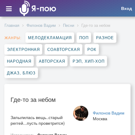
Вход
Главная
Филонов Вадим
Песни
Где-то за небом
МЕЛОДЕКЛАМАЦИЯ
ПОП
РАЗНОЕ
ЖАНРЫ:
ЭЛЕКТРОННАЯ
СОАВТОРСКАЯ
РОК
НАРОДНАЯ
АВТОРСКАЯ
РЭП, ХИП-ХОП
ДЖАЗ, БЛЮЗ
Где-то за небом
Филонов Вадим
Запылилась вещь..старый
Москва
реггей...пусть проветрится)
Исполнитель
Филонов Вадим