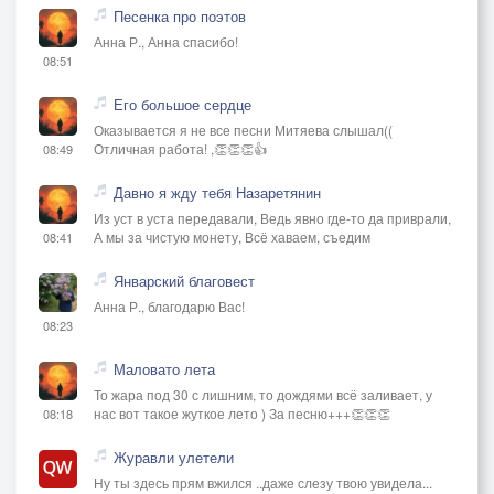
Песенка про поэтов
Анна Р., Анна спасибо!
08:51
Его большое сердце
Оказывается я не все песни Митяева слышал((
Отличная работа! ,👏👏👏👍
08:49
Давно я жду тебя Назаретянин
Из уст в уста передавали, Ведь явно где-то да приврали,
А мы за чистую монету, Всё хаваем, съедим
08:41
Январский благовест
Анна Р., благодарю Вас!
08:23
Маловато лета
То жара под 30 с лишним, то дождями всё заливает, у
нас вот такое жуткое лето ) За песню+++👏👏👏
08:18
Журавли улетели
Ну ты здесь прям вжился ..даже слезу твою увидела...