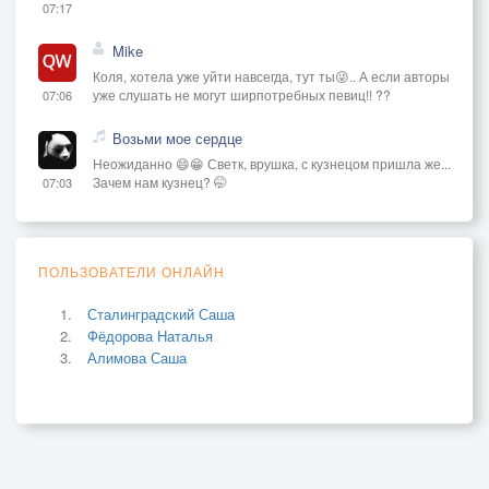
07:17
Mike
Коля, хотела уже уйти навсегда, тут ты😜.. А если авторы
уже слушать не могут ширпотребных певиц!! ??
07:06
Возьми мое сердце
Неожиданно 😄😁 Светк, врушка, с кузнецом пришла же...
Зачем нам кузнец? 🤭
07:03
ПОЛЬЗОВАТЕЛИ ОНЛАЙН
Сталинградский Саша
Фёдорова Наталья
Алимова Саша