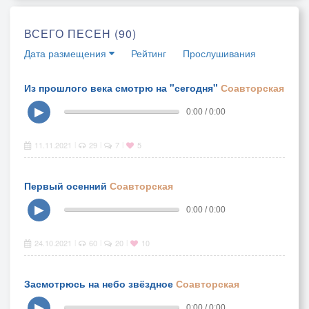
ВСЕГО ПЕСЕН (90)
Дата размещения
Рейтинг
Прослушивания
Из прошлого века смотрю на "сегодня"
Соавторская
▶
0:00 / 0:00
11.11.2021
29
7
5
|
|
|
Первый осенний
Соавторская
▶
0:00 / 0:00
24.10.2021
60
20
10
|
|
|
Засмотрюсь на небо звёздное
Соавторская
▶
0:00 / 0:00