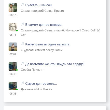
Рулетка.- шансон.
Сталинградский Саша, Привет
08:15
В самом центре шторма
Сталинградский Саша, спасибо большое!!! Спасибо!!! 🤗
👍✨
08:11
Каким меня ты ядом напоила
С удовольствием послушал +
07:04
Да возьмите же кто-нибудь это сердце!
Серёга Привет+
06:42
Самое долгое лето...
Девчонкам Мой Плюс+
06:38