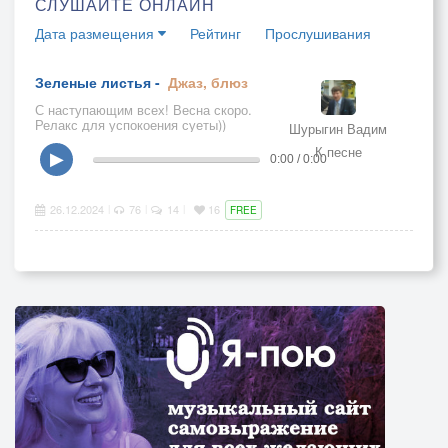
СЛУШАЙТЕ ОНЛАЙН
Дата размещения
Рейтинг
Прослушивания
Зеленые листья -
Джаз, блюз
С наступающим всех! Весна скоро.
Релакс для успокоения суеты))
Шурыгин Вадим
К песне
▶
0:00 / 0:00
26.12.2024
76
14
16
|
|
|
FREE