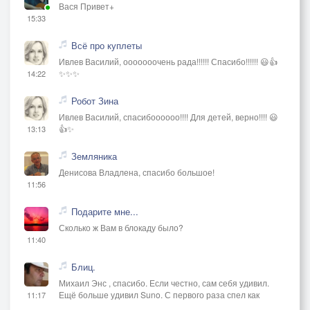
Вася Привет+
15:33
Всё про куплеты
Ивлев Василий, ооооооочень рада!!!!!! Спасибо!!!!!! 😃👍
✨✨✨
14:22
Робот Зина
Ивлев Василий, спасибоооооо!!!! Для детей, верно!!!! 😃
👍✨
13:13
Земляника
Денисова Владлена, спасибо большое!
11:56
Подарите мне...
Сколько ж Вам в блокаду было?
11:40
Блиц.
Михаил Энс , спасибо. Если честно, сам себя удивил.
Ещё больше удивил Suno. С первого раза спел как
11:17