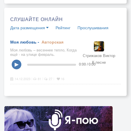
СЛУШАЙТЕ ОНЛАЙН
Дата размещения
Рейтинг
Прослушивания
Моя любовь -
Авторская
Моя любовь – весеннее тепло, Когда
ещё - на улице февраль.
Стрижаков Виктор
К песне
▶
0:00 / 0:00
14.12.2023
81
27
16
|
|
|