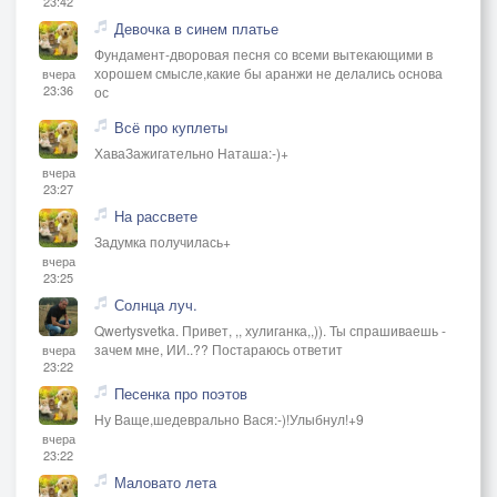
23:42
Девочка в синем платье
Фундамент-дворовая песня со всеми вытекающими в
хорошем смысле,какие бы аранжи не делались основа
вчера
23:36
ос
Всё про куплеты
ХаваЗажигательно Наташа:-)+
вчера
23:27
На рассвете
Задумка получилась+
вчера
23:25
Солнца луч.
Qwertysvetka. Привет, ,, хулиганка,,)). Ты спрашиваешь -
зачем мне, ИИ..?? Постараюсь ответит
вчера
23:22
Песенка про поэтов
Ну Ваще,шедеврально Вася:-)!Улыбнул!+9
вчера
23:22
Маловато лета