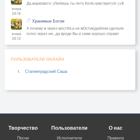
Да,жарковато:-)Любишь ты лето Коля,чувствуется:-)+8
вчера
23:16
Хранимые Богом
А почему ж через мостИк,а не мОстик)даблом сделали
голос через ии...да вроде Вы и сами хорошо справл
вчера
23:12
ПОЛЬЗОВАТЕЛИ ОНЛАЙН
Сталинградский Саша
Творчество
Пользователи
О нас
Песни
Исполнители
Правила