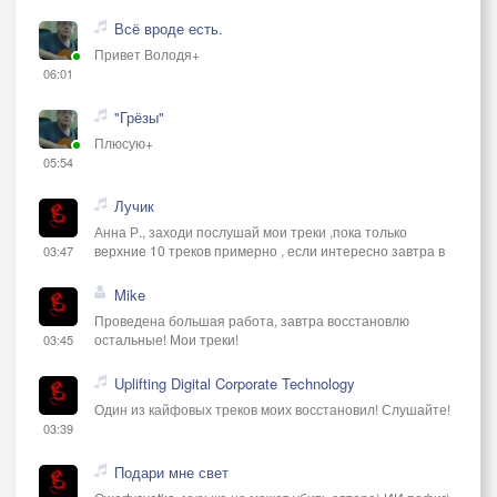
Всё вроде есть.
Привет Володя+
06:01
"Грёзы"
Плюсую+
05:54
Лучик
Анна Р., заходи послушай мои треки ,пока только
верхние 10 треков примерно , если интересно завтра в
03:47
Mike
Проведена большая работа, завтра восстановлю
остальные! Мои треки!
03:45
Uplifting Digital Corporate Technology
Один из кайфовых треков моих восстановил! Слушайте!
03:39
Подари мне свет