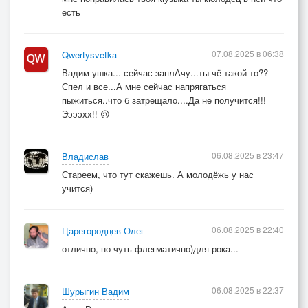
есть
07.08.2025 в 06:38
Qwertysvetka
Вадим-ушка... сейчас заплАчу...ты чё такой то??
Спел и все...А мне сейчас напрягаться
пыжиться..что б затрещало....Да не получится!!!
Ээээхх!! 😢
06.08.2025 в 23:47
Владислав
Стареем, что тут скажешь. А молодёжь у нас
учится)
06.08.2025 в 22:40
Царегородцев Олег
отлично, но чуть флегматично)для рока...
06.08.2025 в 22:37
Шурыгин Вадим