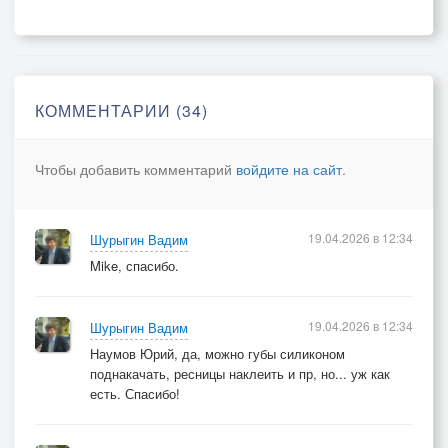
С надрывом петь, от музыки тащиться,
Чтоб с кем-то в связке вместе ритм держать.
На фус давить, притопывая пяткой,
Страдать навзрыд, рассвет любя встречать,
КОММЕНТАРИИ (34)
Жить на полняк, а не в ночи украдкой
Стараться, чтоб не скрипнула кровать.
Чтобы добавить комментарий
войдите на сайт
.
Напрячься бы, да так, чтоб затрещало,
Чтоб оживить застывшее нутро,
19.04.2026 в 12:34
Шурыгин Вадим
Очистить душу, все начать сначала,
Mike, спасибо.
Но время рока кончилось давно…
19.04.2026 в 12:34
Шурыгин Вадим
Наумов Юрий, да, можно губы силиконом
поднакачать, ресницы наклеить и пр, но... уж как
есть. Спасибо!