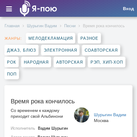
Вход
Главная
Шурыгин Вадим
Песни
Время рока кончилось
МЕЛОДЕКЛАМАЦИЯ
РАЗНОЕ
ЖАНРЫ:
ДЖАЗ, БЛЮЗ
ЭЛЕКТРОННАЯ
СОАВТОРСКАЯ
РОК
НАРОДНАЯ
АВТОРСКАЯ
РЭП, ХИП-ХОП
ПОП
Время рока кончилось
Со временем к каждому
Шурыгин Вадим
приходит свой Альбинони
Москва
Исполнитель
Вадим Шурыгин
Автор текста
Вадим Шурыгин