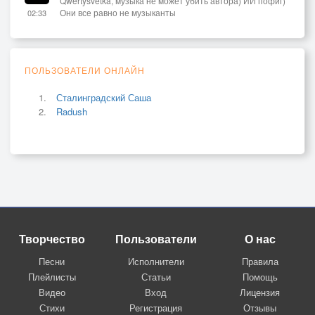
Qwertysvetka, музыка не может убить автора) ИИ пофиг)
Они все равно не музыканты
02:33
ПОЛЬЗОВАТЕЛИ ОНЛАЙН
Сталинградский Саша
Radush
Творчество
Пользователи
О нас
Песни
Исполнители
Правила
Плейлисты
Статьи
Помощь
Видео
Вход
Лицензия
Стихи
Регистрация
Отзывы