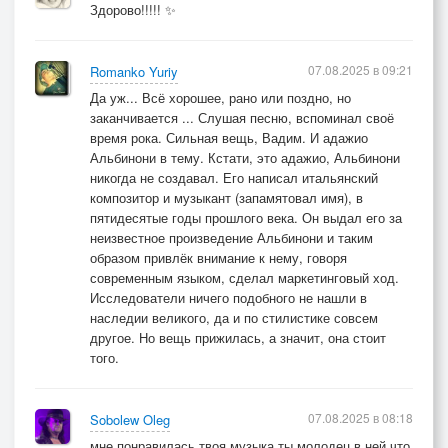
Здорово!!!!! ✨
07.08.2025 в 09:21
Romanko Yuriy
Да уж... Всё хорошее, рано или поздно, но
заканчивается ... Слушая песню, вспоминал своё
время рока. Сильная вещь, Вадим. И адажио
Альбинони в тему. Кстати, это адажио, Альбинони
никогда не создавал. Его написал итальянский
композитор и музыкант (запамятовал имя), в
пятидесятые годы прошлого века. Он выдал его за
неизвестное произведение Альбинони и таким
образом привлёк внимание к нему, говоря
современным языком, сделал маркетинговый ход.
Исследователи ничего подобного не нашли в
наследии великого, да и по стилистике совсем
другое. Но вещь прижилась, а значит, она стоит
того.
07.08.2025 в 08:18
Sobolew Oleg
мне понравилась твоя музыка ты молодец в ней что