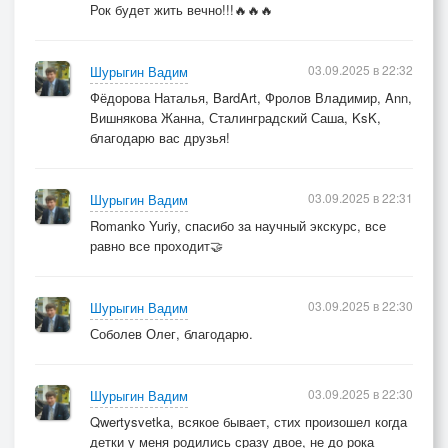
Рок будет жить вечно!!!🔥🔥🔥
03.09.2025 в 22:32
Шурыгин Вадим
Фёдорова Наталья, BardArt, Фролов Владимир, Ann,
Вишнякова Жанна, Сталинградский Саша, KsK,
благодарю вас друзья!
03.09.2025 в 22:31
Шурыгин Вадим
Romanko Yuriy, спасибо за научный экскурс, все
равно все проходит🤝
03.09.2025 в 22:30
Шурыгин Вадим
Соболев Олег, благодарю.
03.09.2025 в 22:30
Шурыгин Вадим
Qwertysvetka, всякое бывает, стих произошел когда
детки у меня родились сразу двое, не до рока