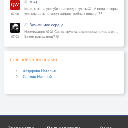
Mike
Коля, хотела уже уйти навсегда, тут ты😜.. А если авторы
уже слушать не могут ширпотребных певиц!! ??
07:06
Возьми мое сердце
Неожиданно 😄😁 Светк, врушка, с кузнецом пришла же...
Зачем нам кузнец? 🤭
07:03
ПОЛЬЗОВАТЕЛИ ОНЛАЙН
Фёдорова Наталья
Саллас Николай