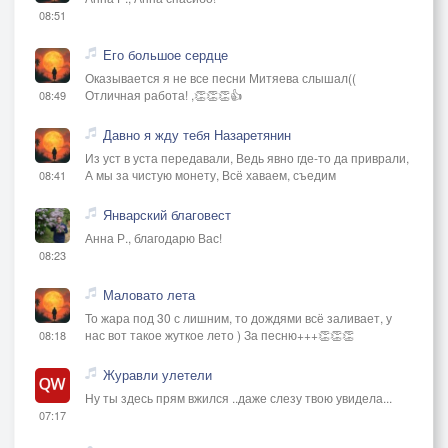
08:51
Его большое сердце
Оказывается я не все песни Митяева слышал((
Отличная работа! ,👏👏👏👍
08:49
Давно я жду тебя Назаретянин
Из уст в уста передавали, Ведь явно где-то да приврали,
А мы за чистую монету, Всё хаваем, съедим
08:41
Январский благовест
Анна Р., благодарю Вас!
08:23
Маловато лета
То жара под 30 с лишним, то дождями всё заливает, у
нас вот такое жуткое лето ) За песню+++👏👏👏
08:18
Журавли улетели
Ну ты здесь прям вжился ..даже слезу твою увидела...
07:17