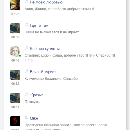
Не моею любовью
Анна, Жанна, спасибо за добрые отзывы!
07:27
Где то там
Паша не включается и не играет
06:53
Всё про куплеты
Сталинградский Саша, доброе утро!!!! 🤗✨ Спасибо!!!!!
✨✨✨
06:46
Вечный турист
Кутурженко Владимир, Спасибо
06:32
"Грёзы"
Плюсую+
05:54
Mike
Проведена большая работа, завтра восстановлю
остальные! Мои треки!
03:45