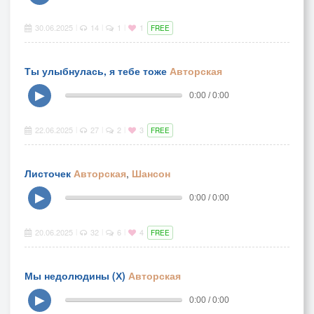
30.06.2025
14
1
1
|
|
|
FREE
Ты улыбнулась, я тебе тоже
Авторская
▶
0:00 / 0:00
22.06.2025
27
2
3
|
|
|
FREE
Листочек
Авторская
,
Шансон
▶
0:00 / 0:00
20.06.2025
32
6
4
|
|
|
FREE
Мы недолюдины (Х)
Авторская
▶
0:00 / 0:00