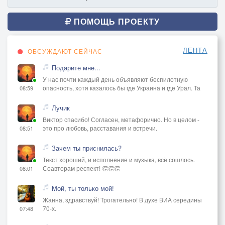
ПОМОЩЬ ПРОЕКТУ
ЛЕНТА
ОБСУЖДАЮТ СЕЙЧАС
Подарите мне...
У нас почти каждый день объявляют беспилотную
опасность, хотя казалось бы где Украина и где Урал. Та
08:59
Лучик
Виктор спасибо! Согласен, метафорично. Но в целом -
это про любовь, расставания и встречи.
08:51
Зачем ты приснилась?
Текст хороший, и исполнение и музыка, всё сошлось.
Соавторам респект! 👏👏👏
08:01
Мой, ты только мой!
Жанна, здравствуй! Трогательно! В духе ВИА середины
70-х.
07:48