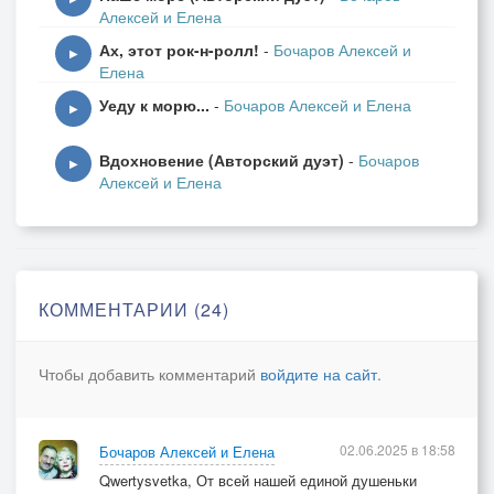
Алексей и Елена
Дышу тобой любимая - тобой одной живу.
Ах, этот рок-н-ролл!
-
Бочаров Алексей и
▶
Елена
Ветром позови, друг, меня в ночи,
Уеду к морю...
-
Бочаров Алексей и Елена
Что листвою шелестит в тишине, -
▶
Только очень я прошу, ты не молчи -
Вдохновение (Авторский дуэт)
-
Бочаров
Вспоминай порой, родная, обо мне!
▶
Алексей и Елена
Проигрыш:
Финал:
Плывут воспоминания во сне и наяву -
Дышу тобой любимая - тобой одной живу…
КОММЕНТАРИИ (24)
Лишь тобой…
Чтобы добавить комментарий
войдите на сайт
.
02.06.2025 в 18:58
Бочаров Алексей и Елена
Qwertysvetka, От всей нашей единой душеньки