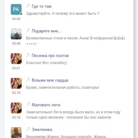
Где то там
Здравствуйте. А почему это может быть ?
04:40
Подарите мне...
Великолепные стихи и песня, Анна! В избранное!👍👍👍
+++++
00:48
Песенка про поэтов
Классно! Вот спасибо))
00:21
Возьми мое сердце
Браво, замечательная работа, соавторы!
00:19
Маловато лета
Замечательно! Лета всегда было мало, но в этом году
только одно желание - поскорее бы оно закончи
00:18
Земляника
Вишнякова Жанна, большое спасибо, Жанна..