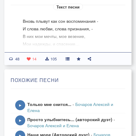
Текст песни
Вновь плывут как сон воспоминания -
И слова любви, слова признания, -
В них мои мечты, мое везение,
Мои надежды, и спасение…
48
Припев:
14
105
Плывут воспоминания во сне и наяву -
Дышу тобой любимая - тобой одной живу.
ПОХОЖИЕ ПЕСНИ
Легкое дыхание ветерка,
Заставляет снова улыбнуться, -
Только мне снится...
-
Бочаров Алексей и
И, прикрыв усталые глаза -
▶
Елена
В юность позабытую вернуться…
Просто улыбнитесь... (авторский дуэт)
-
▶
Бочаров Алексей и Елена
Припев:
Наше море (Авторский дуэт)
-
Бочаров
Плывут воспоминания во сне и наяву -
▶