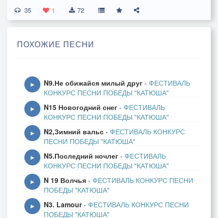
35
Да, вот, потерял.
1
72
Припев 1
ПОХОЖИЕ ПЕСНИ
Потерял внучок
Смысл жизни деда.
Что он сделал, непоседе
N9.Не обижайся милый друг
-
ФЕСТИВАЛЬ
Было невдомëк.
▶
КОНКУРС ПЕСНИ ПОБЕДЫ "КАТЮША"
N15 Новогодний снег
-
ФЕСТИВАЛЬ
2 куплет
▶
КОНКУРС ПЕСНИ ПОБЕДЫ "КАТЮША"
Помня те забавы -
N2,Зимний вальс
-
ФЕСТИВАЛЬ КОНКУРС
Он с войны вернëтся сам,
▶
ПЕСНИ ПОБЕДЫ "КАТЮША"
И своих наград добавит
N5.Последний ночлег
-
ФЕСТИВАЛЬ
К деда орденам.
▶
КОНКУРС ПЕСНИ ПОБЕДЫ "КАТЮША"
N 19 Волчья
-
ФЕСТИВАЛЬ КОНКУРС ПЕСНИ
Припев 2
▶
ПОБЕДЫ "КАТЮША"
И теперь майор
N3. Lamour
-
ФЕСТИВАЛЬ КОНКУРС ПЕСНИ
Понимает деда,
▶
ПОБЕДЫ "КАТЮША"
И на то, о чëм не ведал,