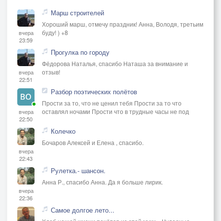
Марш строителей
Хороший марш, отмечу праздник! Анна, Володя, третьим
буду! ) +8
вчера
23:59
Прогулка по городу
Фёдорова Наталья, спасибо Наташа за внимание и
отзыв!
вчера
22:51
Разбор поэтических полётов
Прости за то, что не ценил тебя Прости за то что
оставлял ночами Прости что в трудные часы не под
вчера
22:50
Колечко
Бочаров Алексей и Елена , спасибо.
вчера
22:43
Рулетка.- шансон.
Анна Р., спасибо Анна. Да я больше лирик.
вчера
22:36
Самое долгое лето...