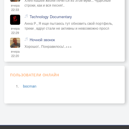
Хлеб нашей жизни печётся из этой муки... Чудесные
строки, как и вся песня!..
вчера
22:33
Technology Documentary
Анна Р., Я еще пытаюсь тут обновить свой портфель,
треки , вдруг стали не активны и невозможно просл
вчера
22:29
Ночной звонок
Хорошо!.. Понравилось!..+++
вчера
22:20
ПОЛЬЗОВАТЕЛИ ОНЛАЙН
bocman