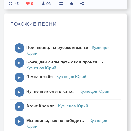
45
нас делает вдвойне сильней!
5
98
Мы победим
Англосаксонский мир смертей!
ПОХОЖИЕ ПЕСНИ
Мы победим,
на том стоим!
Пой, певец, на русском языке
-
Кузнецов
Таков наш путь и наша суть,
▶
Юрий
вам под себя нас не прогнуть.
Боже, дай силы путь свой пройти...
-
Мы будем биться до конца
▶
Кузнецов Юрий
за жизнь истерзанных детей,
Я молю тебя
-
Кузнецов Юрий
За Русский дух и Русский мир,
▶
за слёзы наших матерей.
Ну, не снялся я в кино...
-
Кузнецов Юрий
▶
Мы победим,
Агент Кремля
-
Кузнецов Юрий
за нами жизнь!
▶
Ваш алчный мир давно прогнил,
Мы едины, нас не победить!
-
Кузнецов
умерьте свой преступный пыл.
▶
Юрий
Вы подожгли наш общий дом