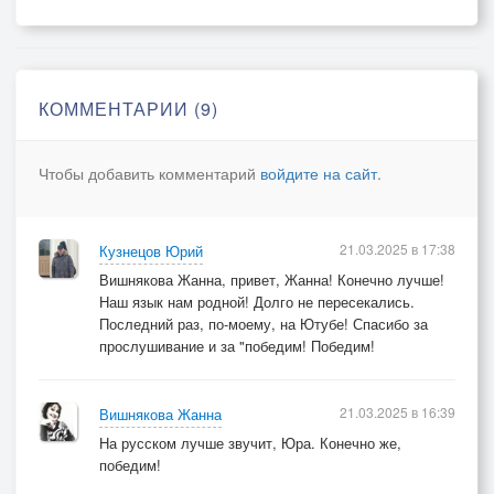
и возвели на трон Содом,
Висит над вами смертный грех,
когда "зигует" укрорейх.
КОММЕНТАРИИ (9)
Мы победим,
так повелось,
Чтобы добавить комментарий
войдите на сайт
.
Вы на Земле случайный гость,
кто в крышку гроба бьёт свой гвоздь.
Ведь вы который год подряд
21.03.2025 в 17:38
Кузнецов Юрий
мостите нам дорогу в ад!
Вишнякова Жанна, привет, Жанна! Конечно лучше!
Нацизму нет!
Наш язык нам родной! Долго не пересекались.
Мы победим
Последний раз, по-моему, на Ютубе! Спасибо за
прослушивание и за "победим! Победим!
Людоедский злобный мир
нам грозит войной!
21.03.2025 в 16:39
Вишнякова Жанна
Давно пора напомнит всем,
На русском лучше звучит, Юра. Конечно же,
что Зло громить нам не впервой!
победим!
Для вас война, как мать родна,