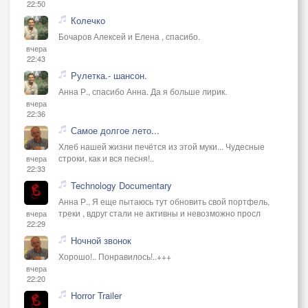
22:50
Колечко
Бочаров Алексей и Елена , спасибо.
вчера
22:43
Рулетка.- шансон.
Анна Р., спасибо Анна. Да я больше лирик.
вчера
22:36
Самое долгое лето...
Хлеб нашей жизни печётся из этой муки... Чудесные
строки, как и вся песня!..
вчера
22:33
Technology Documentary
Анна Р., Я еще пытаюсь тут обновить свой портфель,
треки , вдруг стали не активны и невозможно просл
вчера
22:29
Ночной звонок
Хорошо!.. Понравилось!..+++
вчера
22:20
Horror Trailer