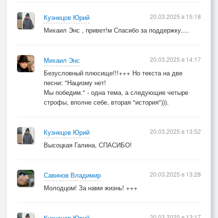
в суровый и тяжёлый час
20.03.2025 в 15:18
Кузнецов Юрий
Мы победим
Михаил Энс , привет!м Спасибо за поддержку....
хоть ненавидите вы нас!
Мы будем жить,
20.03.2025 в 14:17
Михаил Энс
мы не одни!
Безусловный плюсище!!!+++ Но текста на две
В час испытаний и войны
песни: "Нацизму нет!
Мы победим." - одна тема, а следующие четыре
едины мы и тем сильны.
строфы, вполне себе, вторая "история"))).
И никогда вас не простим
за гибель русских сыновей,
Невинных жертв среди детей, ...
20.03.2025 в 13:52
Кузнецов Юрий
за слёзы наших матерей.
Высоцкая Галина, СПАСИБО!
За нами жизнь,
20.03.2025 в 13:28
Савинов Владимир
за вами смерть!
Молодцом! За нами жизнь! +++
И потому вам суждено
на медленном огне гореть.
Вы отворили врата в ад
20.03.2025 в 13:17
Кузнецов Юрий