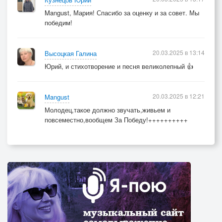
и нету вам пути назад,
Mangust, Мария! Спасибо за оценку и за совет. Мы
Гореть в огне,
победим!
продавшим душу Сатане!
20.03.2025 в 13:14
Высоцкая Галина
Вскипает кровь,
Юрий, и стихотворение и песня великолепный 👍
гудит набат!
Вы чтите смерть и автомат,
вас напитал смертельный яд.
20.03.2025 в 12:21
Mangust
Со знаком зверя на челе
Молодец,такое должно звучать,живьем и
повсеместно,вообщем За Победу!++++++++++
все сгинете вы в лютой мгле.
Мы победим
Зло на земле!