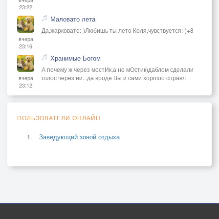
23:22
Маловато лета
Да,жарковато:-)Любишь ты лето Коля,чувствуется:-)+8
вчера
23:16
Хранимые Богом
А почему ж через мостИк,а не мОстик)даблом сделали
голос через ии...да вроде Вы и сами хорошо справл
вчера
23:12
ПОЛЬЗОВАТЕЛИ ОНЛАЙН
Заведующий зоной отдыха