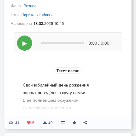
Жанр
Разное
Теги
Лирика
Любовная
Размещено
18.03.2026 10:45
▶
0:00 / 0:00
Текст песни
Свой юбилейный день рождения
вновь проведёшь в кругу семьи.
В её полнейшем окружении
ты поздравления прими.
41
Как есть сбылась мечта девчоночья.
5
40
Готовность к плену брачных уз