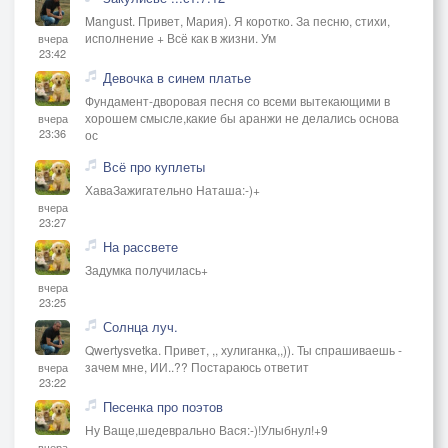
Mangust. Привет, Мария). Я коротко. За песню, стихи,
исполнение + Всё как в жизни. Ум
вчера
23:42
Девочка в синем платье
Фундамент-дворовая песня со всеми вытекающими в
хорошем смысле,какие бы аранжи не делались основа
вчера
23:36
ос
Всё про куплеты
ХаваЗажигательно Наташа:-)+
вчера
23:27
На рассвете
Задумка получилась+
вчера
23:25
Солнца луч.
Qwertysvetka. Привет, ,, хулиганка,,)). Ты спрашиваешь -
зачем мне, ИИ..?? Постараюсь ответит
вчера
23:22
Песенка про поэтов
Ну Ваще,шедеврально Вася:-)!Улыбнул!+9
вчера