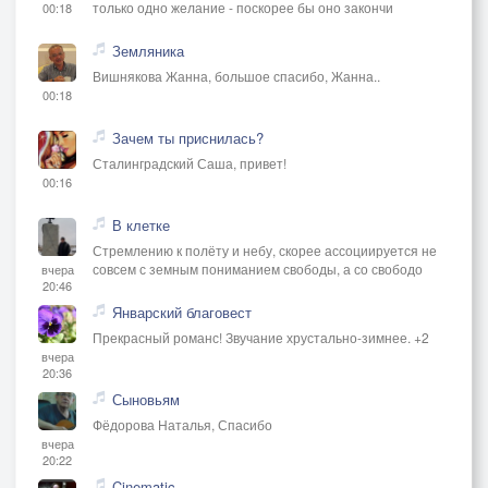
только одно желание - поскорее бы оно закончи
00:18
Земляника
Вишнякова Жанна, большое спасибо, Жанна..
00:18
Зачем ты приснилась?
Сталинградский Саша, привет!
00:16
В клетке
Стремлению к полёту и небу, скорее ассоциируется не
совсем с земным пониманием свободы, а со свободо
вчера
20:46
Январский благовест
Прекрасный романс! Звучание хрустально-зимнее. +2
вчера
20:36
Сыновьям
Фёдорова Наталья, Спасибо
вчера
20:22
Cinematic