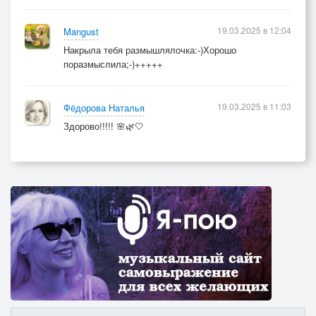
19.03.2025 в 12:04
Mangust
Накрыла тебя размышлялочка:-)Хорошо
поразмыслила;-)+++++
19.03.2025 в 11:03
Фёдорова Наталья
Здорово!!!!! 🌸🌿🤍