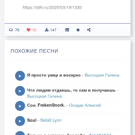
https://stihi.ru/2025/03/19/1330
Мы все уходим и приходим
79
Мы все живём и не живём
13
147
Мы все на лайтовом повторе
Другую жизнь себе куём
ПОХОЖИЕ ПЕСНИ
Мы все немного неземные
Мы все бываем не в себе
Я просто умер и воскрес
-
Высоцкая Галина
Наверно многие другие
▶
Мечтали возойти в огне
Что людям отдаешь, то сам и получаешь
-
▶
Высоцкая Галина
Мы всё узнали о страданье
Сон. FrekenSnork.
-
Осидак Алексей
Мы проходили сложный путь
▶
На многогранности блужданья
Soul
-
Natali Lyon
Решали жизненную суть
▶