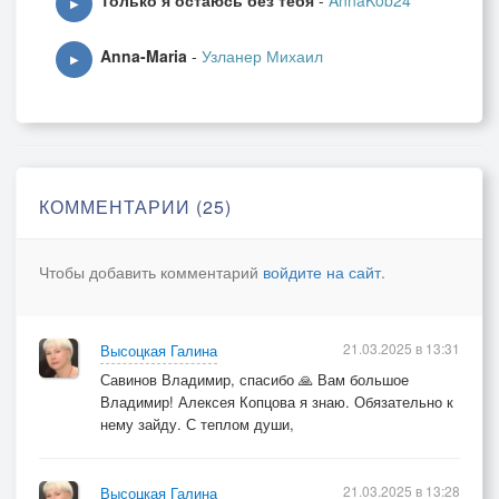
Только я остаюсь без тебя
-
AnnaKob24
Жизнь такова, что не узнаем
▶
Пока дорогу не пройдём
Anna-Maria
-
Узланер Михаил
Родиться, вырасти страдая
▶
Пока к пределу подойдём
Мы не узнаем правды жизни
Ведь истина всегда вдали
А в правде разные обличьи
КОММЕНТАРИИ (25)
По воле мудрости судьбы
Чтобы добавить комментарий
войдите на сайт
.
© Copyright: Галина Алексеевна Высоцкая, 2025
Свидетельство о публикации №125031901330
21.03.2025 в 13:31
Высоцкая Галина
Савинов Владимир, спасибо 🙏 Вам большое
Владимир! Алексея Копцова я знаю. Обязательно к
нему зайду. С теплом души,
21.03.2025 в 13:28
Высоцкая Галина