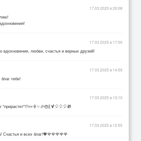
17.03.2025 в 20:08
ляю!
вдохновения!
17.03.2025 в 17:00
вдохновения, любви, счастья и верных друзей!
17.03.2025 в 14:59
благ тебе!
17.03.2025 в 13:10
 "прирастет"!!!🍬🍦✨🎉🎂🍾🍹🎈🎈🎈🎁
17.03.2025 в 12:55
 Счастья и всех благ!💖🌹🌹🌹🌹🌹