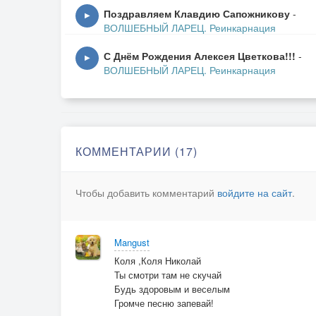
Поздравляем Клавдию Сапожникову
-
Голос мой простужен;
▶
ВОЛШЕБНЫЙ ЛАРЕЦ. Реинкарнация
Пой, гитара моя, пой -
Твой аккорд мне нужен!
С Днём Рождения Алексея Цветкова!!!
-
▶
ВОЛШЕБНЫЙ ЛАРЕЦ. Реинкарнация
Всё рассеется,как дым!
Ночь такая лунная!
Звукам внемлю неземным -
Подруга семиструнная!
П-в: (тот)
КОММЕНТАРИИ (17)
Я храню свою мечту -
Фарс откинув лишний!
Чтобы добавить комментарий
войдите на сайт
.
И поныне я живу
С песнею по жизни!
Моё сердце не молчит -
Mangust
Жизнь - дорога долгая!
Коля ,Коля Николай
Переборами звучи
Ты смотри там не скучай
Пой гитара звонкая!
Будь здоровым и веселым
П-в: (тот)
Громче песню запевай!