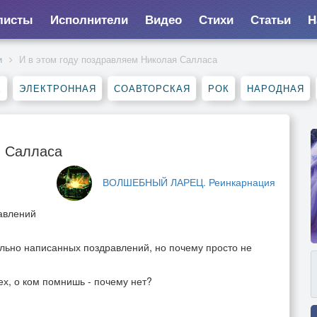
листы
Исполнители
Видео
Стихи
Статьи
Н
и
И в этом году поздравляем Николая Салласа
Е
ЭЛЕКТРОННАЯ
СОАВТОРСКАЯ
РОК
НАРОДНАЯ
я Салласа
ВОЛШЕБНЫЙ ЛАРЕЦ. Реинкарнация
равлений
ально написанных поздравлений, но почему просто не
тех, о ком помнишь - почему нет?