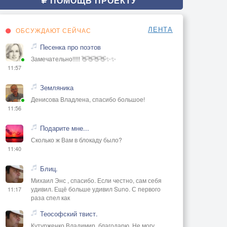
ПОМОЩЬ ПРОЕКТУ
ЛЕНТА
ОБСУЖДАЮТ СЕЙЧАС
Песенка про поэтов
Замечательно!!!!! 👋👋👋👋✨✨
11:57
Земляника
Денисова Владлена, спасибо большое!
11:56
Подарите мне...
Сколько ж Вам в блокаду было?
11:40
Блиц.
Михаил Энс , спасибо. Если честно, сам себя
удивил. Ещё больше удивил Suno. С первого
11:17
раза спел как
Теософский твист.
Кутурженко Владимир, благодарю. Не могу