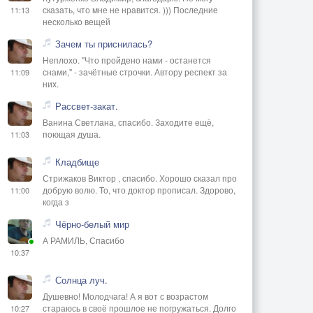
сказать, что мне не нравится. ))) Последние
11:13
несколько вещей
Зачем ты приснилась?
Неплохо. "Что пройдено нами - останется
снами," - зачётные строчки. Автору респект за
11:09
них.
Рассвет-закат.
Ванина Светлана, спасибо. Заходите ещё,
поющая душа.
11:03
Кладбище
Стрижаков Виктор , спасибо. Хорошо сказал про
добрую волю. То, что доктор прописал. Здорово,
11:00
когда з
Чёрно-белый мир
А РАМИЛЬ, Спасибо
10:37
Солнца луч.
Душевно! Молодчага! А я вот с возрастом
стараюсь в своё прошлое не погружаться. Долго
10:27