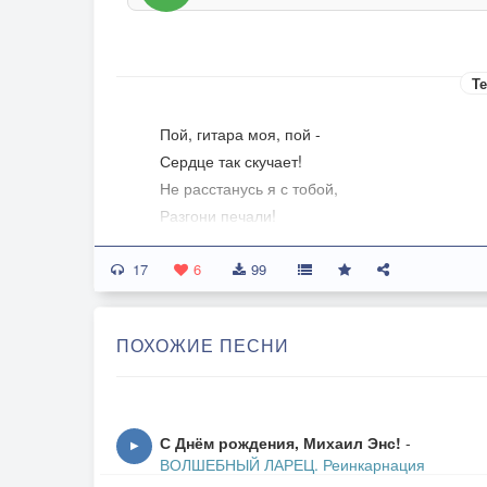
Те
Пой, гитара моя, пой -
Сердце так скучает!
Не расстанусь я с тобой,
Разгони печали!
Струн коснусь едва твоих
17
Радости не скрою:
6
99
Рай один для нас двоих -
Вижу пред собою!
ПОХОЖИЕ ПЕСНИ
П-в:
Пой гитарная струна
Звени моя желанная!
У меня мечта одна -
С Днём рождения, Михаил Энс!
-
▶
Счастье долгожданное!
ВОЛШЕБНЫЙ ЛАРЕЦ. Реинкарнация
Мы идём одной тропой...