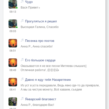
Чудо
Вася Привет+
09:13
Прогуляться я решил
Высоцкая Галина, Спасибо
09:03
Песенка про поэтов
Анна Р., Анна спасибо!
08:51
Его большое сердце
Оказывается я не все песни Митяева слышал((
Отличная работа! ,👏👏👏👍
08:49
Давно я жду тебя Назаретянин
Из уст в уста передавали, Ведь явно где-то да приврали,
А мы за чистую монету, Всё хаваем, съедим
08:41
Январский благовест
Анна Р., благодарю Вас!
08:23