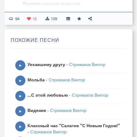
Родимую матушку выносили...
94
15
109
Снег на дорогу простынкою ляжет,
А на обочинах - кустики блёклые...
ПОХОЖИЕ ПЕСНИ
Матушка милая, кто ж теперь свяжет
Сыночкам носочки тёплые ?...
Уехавшему другу
-
Стрижаков Виктор
▶
Матушка будто бы просто спит...
Мольба
-
Стрижаков Виктор
И на морозе - щёчки румяные...
▶
" Мама, вставай", - а она - молчит...
...С этой любовью
-
Стрижаков Виктор
Что ж ты наделала, Смерть окаянная...
▶
Видение
-
Стрижаков Виктор
▶
Нет, я не плакал тогда... Молчал...
Классный час "Салатик "С Новым Годом!"
Только по телу - разряд электрический...
▶
-
Стрижаков Виктор
В полубеспамятстве горстью бросал