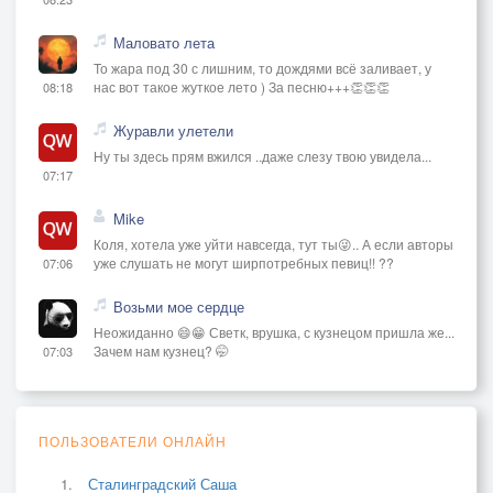
Маловато лета
То жара под 30 с лишним, то дождями всё заливает, у
нас вот такое жуткое лето ) За песню+++👏👏👏
08:18
Журавли улетели
Ну ты здесь прям вжился ..даже слезу твою увидела...
07:17
Mike
Коля, хотела уже уйти навсегда, тут ты😜.. А если авторы
уже слушать не могут ширпотребных певиц!! ??
07:06
Возьми мое сердце
Неожиданно 😄😁 Светк, врушка, с кузнецом пришла же...
Зачем нам кузнец? 🤭
07:03
ПОЛЬЗОВАТЕЛИ ОНЛАЙН
Сталинградский Саша