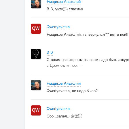
Ямщиков Анатолий
В В, учту)))) спасибо
Qwertysvetka
Ямщиков Анатолий, ты вернулся?? вот и пой!!
В В
С таким насыщеным голосом надо быть аккура
с Цоем отличное. +
Ямщиков Анатолий
Qwertysvetka, не надо было?
Qwertysvetka
Ооо...запел...👍👏💥