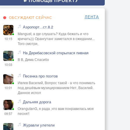
ПОМОЩЬ ПРОЕКТУ
ЛЕНТА
ОБСУЖДАЮТ СЕЙЧАС
Аэропорт...ст.8.2
Mangust, а где слушать? Куда бежать и что
кричать))) Орангутанг заметался в ожидании...
10:15
Того смотри,
На Дерибасовской открылася пивная
В В, Дима Спасибо
10:03
Песенка про поэтов
Ивлев Василий, Вопрос такой - а что понимать
под дешёвым музицированием Нет, Василий.
10:01
Данное испол
Дальняя дорога
OrangutanG, я рада ,что вам понравилась моя
песня!!
09:57
Журавли улетели