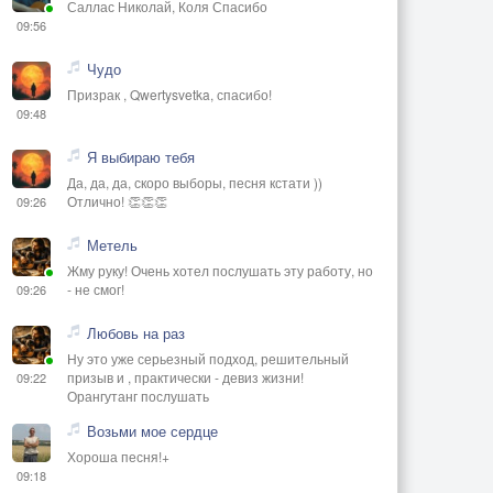
Саллас Николай, Коля Спасибо
09:56
Чудо
Призрак , Qwertysvetka, спасибо!
09:48
Я выбираю тебя
Да, да, да, скоро выборы, песня кстати ))
Отлично! 👏👏👏
09:26
Метель
Жму руку! Очень хотел послушать эту работу, но
- не смог!
09:26
Любовь на раз
Ну это уже серьезный подход, решительный
призыв и , практически - девиз жизни!
09:22
Орангутанг послушать
Возьми мое сердце
Хороша песня!+
09:18