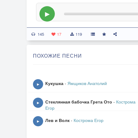
▶
145
17
119
ПОХОЖИЕ ПЕСНИ
Кукушка
-
Ямщиков Анатолий
▶
Стеклянная бабочка Грета Ото
-
Кострома
▶
Егор
Лев и Волк
-
Кострома Егор
▶