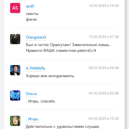
15.02.2025 в 16:53
asd5
свисты
фигня
15.02.2025 в 07:36
OrangutanG
Был в гостях Орангутанг! Замечательно поешь..
Нравится ВАША совместная работа!)+9
09.02.2025 в 08:58
А РАМИЛЬ
Хорошо мои аплодисменты
04.02.2025 в 22:36
Ольга
. Игорь, спасибо.
04.02.2025 в 15:32
. Игорь
Действительно с удовольствием слушаю,