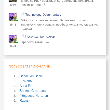
Вчера со мной поокала А деторождение поднимать
значит с Серёгой+
19:24
Technology Documentary
Mike, послушала несколько Ваших композиций,
технически они сделаны профессионально, идеально,
19:16
подошл
Песенка про поэтов
Прелесть какая!))+4
18:49
ПОЛЬЗОВАТЕЛИ ОНЛАЙН
Dandelion Daniel
Шаманъ
Анна Р.
Ванина Светлана
Фёдорова Наталья
Radush