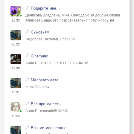
Подарите мне...
Денисова Владлена, Mike, благодарю за добрые слова!
Алимова Саша, это подсознательно получилось, не
20:33
Сыновьям
Фёдорова Наталья, Спасибо
20:22
Cinematic
Анна Р., ХОРОШО,ЧТО ПОСЛУШАЛИ!
19:38
Маловато лета
Коля Привет+
19:31
Всё про куплеты
Анна Р., спасибо!!! 🌸🌸🌸
19:26
Возьми мое сердце