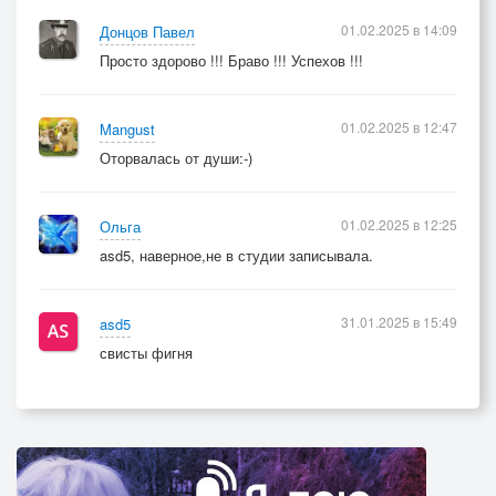
01.02.2025 в 14:09
Донцов Павел
Просто здорово !!! Браво !!! Успехов !!!
01.02.2025 в 12:47
Mangust
Оторвалась от души:-)
01.02.2025 в 12:25
Ольга
asd5, наверное,не в студии записывала.
31.01.2025 в 15:49
asd5
свисты фигня