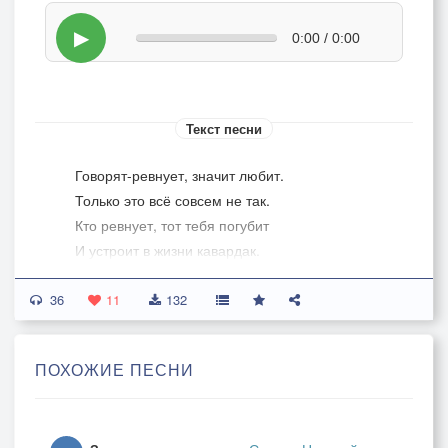
▶
0:00 / 0:00
Текст песни
Говорят-ревнует, значит любит.
Только это всё совсем не так.
Кто ревнует, тот тебя погубит
И устроит в жизни кавардак.
36
Кто добра желает, будет верить,
11
132
Жизнь твою коврами устилать...
А ревнивец эгоизмом мерить,
ПОХОЖИЕ ПЕСНИ
Под себя всех близких подстилать.
Только лишь доверие друг к другу