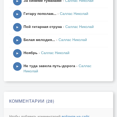
За синими туманами
-
Саллас Николай
Зародит взаимную любовь.
▶
Вера и любовь идут по кругу
Гитару пополам...
-
Саллас Николай
Рядом, месте, в каждой жизни вновь.
▶
Пой гитарная струна
-
Саллас Николай
▶
Белая мелодия...
-
Саллас Николай
▶
Ноябрь
-
Саллас Николай
▶
Не туда завела путь-дорога
-
Саллас
▶
Николай
КОММЕНТАРИИ (28)
Чтобы добавить комментарий
войдите на сайт
.