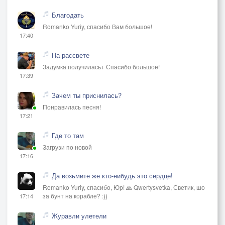
Благодать
Romanko Yuriy, спасибо Вам большое!
17:40
На рассвете
Задумка получилась+ Спасибо большое!
17:39
Зачем ты приснилась?
Понравилась песня!
17:21
Где то там
Загрузи по новой
17:16
Да возьмите же кто-нибудь это сердце!
Romanko Yuriy, спасибо, Юр! 🙏 Qwertysvetka, Светик, шо
за бунт на корабле? :))
17:14
Журавли улетели