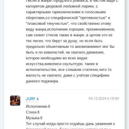
Песня в жанре городского романса, в чистом виде с
калоритом дворовой любовной лирики, с
характерными гармоническими и голосовыми
оборотами,со специфической "протяжностью" и
"плаксивой тянучестью", что свойственно этому
виду жанра,исполнение хорошее, проникновенное,
сам сюжет стихов также в жанре ,в целом это из
тех песен, что берут за душу, но если быть
предельно объективным то аккомпанемент мог бы
быть и по извилистей, не хватило движения,
которое необходимо во всех видах
искусства,живописи скульптуре, также в
исполнительстве, все слишком статично,чего то
малость не хватило, даже с учётом специфики
данного поджанра.
04.12.2024 в 19:59
JURY 4
Исполнение-5
Стихи-5
Музыка-5
Тот случай когда просто отдаёшь дань уважения к