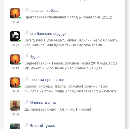
Грешная любовь
Прекрасное исполнение! Молодцы соавторы! ,👏👏👏
19:26
Его большое сердце
Qwertysvetka, думаешь?.. Ивлев Василий, нельзя объять
необъятное. Или лучше так - всему своё время.
19:22
Чудо
Сергеев Генрих, Генрих спасибо! Песня 2019 года, тогда
ИИ может и было, но не у нас. Конечно не идеа
19:13
Песенка про поэтов
Саллас Николай, Николай спасибо! Конечно песни
пишутся на стихи, тогда и получаются строфы - куплеты
19:00
Маловато лета
Да, маловато будет!.. Отлично, Николай! +++
18:54
Вечный турист