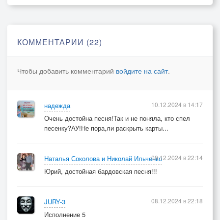
Я искал тебя ночью и днём,
Ждал и вновь искал.
Я боялся...
у страха глаза велики.
КОММЕНТАРИИ (22)
Находил, обнимал, целовал
Да и всё прощал.
Чтобы добавить комментарий
войдите на сайт
.
Отыскать помогали тебя
Мотыльки.
10.12.2024 в 14:17
надежда
Очень достойна песня!Так и не поняла, кто спел
Вновь со мною - не знаю на сколько,
песенку?АУ!Не пора,ли раскрыть карты...
На долго ли?
Расцветут ли к утру
09.12.2024 в 22:14
Наталья Соколова и Николай Ильченко
Для тебя васильки?
Юрий, достойная бардовская песня!!!
Прошептала сегодня мне ночка
Со звёздами –
Жизнь сплошная твоя
08.12.2024 в 22:18
JURY-3
Вся как те мотыльки.
Исполнение 5