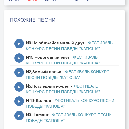
Я так не доверял.
Всё о чём мне мечталось
ПОХОЖИЕ ПЕСНИ
И было загадано,
Я нашёл так же быстро как
И потерял.
N9.Не обижайся милый друг
-
ФЕСТИВАЛЬ
▶
КОНКУРС ПЕСНИ ПОБЕДЫ "КАТЮША"
N15 Новогодний снег
-
ФЕСТИВАЛЬ
Я не знал, что с тобою найду,
▶
КОНКУРС ПЕСНИ ПОБЕДЫ "КАТЮША"
Потеряю что.
N2,Зимний вальс
-
ФЕСТИВАЛЬ КОНКУРС
Были, как никогда,
▶
ПЕСНИ ПОБЕДЫ "КАТЮША"
Мысли так далеки.
N5.Последний ночлег
-
ФЕСТИВАЛЬ
А когда уходила,
▶
КОНКУРС ПЕСНИ ПОБЕДЫ "КАТЮША"
Накинув своё пальто,
N 19 Волчья
-
ФЕСТИВАЛЬ КОНКУРС ПЕСНИ
Провожали средь ночи тебя
▶
ПОБЕДЫ "КАТЮША"
Мотыльки.
N3. Lamour
-
ФЕСТИВАЛЬ КОНКУРС ПЕСНИ
▶
ПОБЕДЫ "КАТЮША"