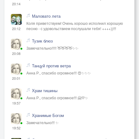
20:14
Маловато лета
Коля приветствуем! Очень хорошо исполнил хорошую
песню - с удовольствием послушали тебя! ++++))!!!
20:12
Тузик блюз
Замечательно!!!!! 👋👋👋👋✨✨
20:08
Танцуй против ветра
Анна Р., спасибо огромное!!! 😍✨✨✨
20:01
Храм тишины
Анна Р., спасибо огромное!!! 🤗💛✨
19:57
Хранимые Богом
Замечательно!!! ✨
19:52