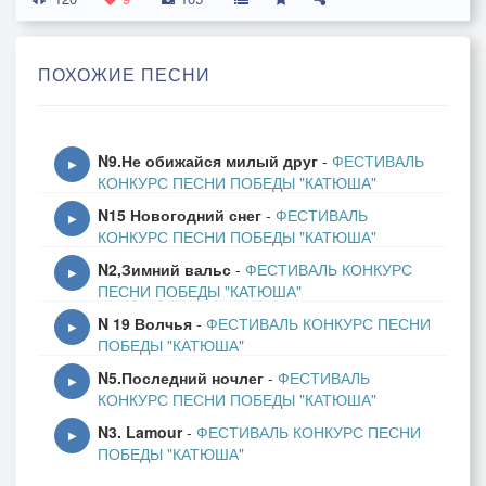
И во вторник, и в четверг, и в среду,
Чтобы выйти снова голым как сокол.
ПОХОЖИЕ ПЕСНИ
Припев 1
Я так решил,
N9.Не обижайся милый друг
-
ФЕСТИВАЛЬ
На карту жизнь поставил,
▶
КОНКУРС ПЕСНИ ПОБЕДЫ "КАТЮША"
Потом ушëл, оставив
N15 Новогодний снег
-
ФЕСТИВАЛЬ
Еë на крашеном сукне,
▶
КОНКУРС ПЕСНИ ПОБЕДЫ "КАТЮША"
И шут бы с ней -
N2,Зимний вальс
-
ФЕСТИВАЛЬ КОНКУРС
Я так решил.
▶
ПЕСНИ ПОБЕДЫ "КАТЮША"
2 куплет
N 19 Волчья
-
ФЕСТИВАЛЬ КОНКУРС ПЕСНИ
▶
ПОБЕДЫ "КАТЮША"
Собираю я с трудом "фулл-хаус"
N5.Последний ночлег
-
ФЕСТИВАЛЬ
И с душою в пятках пру ва-банк
▶
КОНКУРС ПЕСНИ ПОБЕДЫ "КАТЮША"
И ещё придумал ноу-хау,
N3. Lamour
-
ФЕСТИВАЛЬ КОНКУРС ПЕСНИ
Да не вспомню, вот, никак
▶
ПОБЕДЫ "КАТЮША"
Припев 2