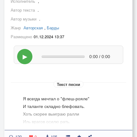
Исполнитель
,
Автор текста
.
Автор музыки
.
Жанр
Авторская
,
Барды
Размещено
01.12.2024 13:37
▶
0:00 / 0:00
Текст песни
Я всегда мечтал о "флеш-рояле"
И таланте складно блефовать.
Хоть скорее выиграю ралли
Иль врагов осилю рать.
Но с упорством душки-медоеда,
120
Я вдвигаюсь за зелëный стол.
9
105