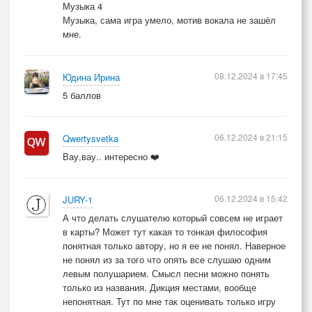
Права судьбой еë крутить,
Музыка 4
Ты слышишь, Вить? -
Музыка, сама игра умело, мотив вокала не зашёл
мне.
Я так решил! -
Завидуйте отваге! -
Дал карточной ватаге
08.12.2024 в 17:45
Юдина Ирина
Права судьбой еë вертеть,
5 баллов
Ты понял, Петь?
Я так решил
06.12.2024 в 21:15
Qwertysvetka
Дал карточной ораве
Вау,вау.. интересно ❤️
Немыслимое право
Легко судьбой моей играть
Вот так вот, Кать -
06.12.2024 в 15:42
JURY-1
Я так решил!
А что делать слушателю который совсем не играет
в карты? Может тут какая то тонкая философия
понятная только автору, но я ее не понял. Наверное
не понял из за того что опять все слушаю одним
левым полушарием. Смысл песни можно понять
только из названия. Дикция местами, вообще
непонятная. Тут по мне так оценивать только игру