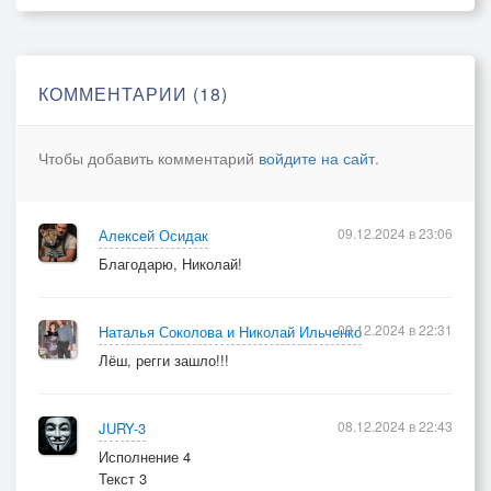
Я так решил!
В колоду жизнь засунул
А что был за рисунок
КОММЕНТАРИИ (18)
Уже не помню, хоть убей!
Мамзель червей
Чтобы добавить комментарий
войдите на сайт
.
Чтоб для души
3 куплет:
09.12.2024 в 23:06
Алексей Осидак
Карты, масти, покерфейсы, фишки
Благодарю, Николай!
И от солнца тëмное песне.
Только не хватает мне умишка
Бросить это дело, скажем, сразу по весне.
09.12.2024 в 22:31
Наталья Соколова и Николай Ильченко
Лёш, регги зашло!!!
Припев 4
Я так решил,
08.12.2024 в 22:43
JURY-3
Засунул жизнь в колоду
Исполнение 4
Дал карточному сброду
Текст 3