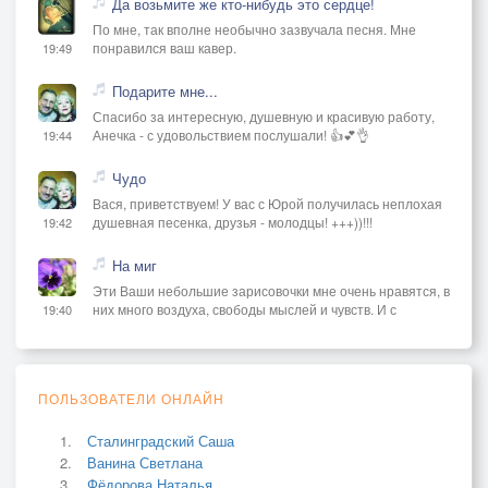
Да возьмите же кто-нибудь это сердце!
По мне, так вполне необычно зазвучала песня. Мне
понравился ваш кавер.
19:49
Подарите мне...
Спасибо за интересную, душевную и красивую работу,
Анечка - с удовольствием послушали! 👍💕👌
19:44
Чудо
Вася, приветствуем! У вас с Юрой получилась неплохая
душевная песенка, друзья - молодцы! +++))!!!
19:42
На миг
Эти Ваши небольшие зарисовочки мне очень нравятся, в
них много воздуха, свободы мыслей и чувств. И с
19:40
ПОЛЬЗОВАТЕЛИ ОНЛАЙН
Сталинградский Саша
Ванина Светлана
Фёдорова Наталья