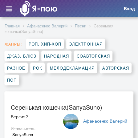
Вход
Главная
Афанасенко Валерий
Песни
Серенькая
кошечка(SanyaSuno)
РЭП, ХИП-ХОП
ЭЛЕКТРОННАЯ
ЖАНРЫ:
ДЖАЗ, БЛЮЗ
НАРОДНАЯ
СОАВТОРСКАЯ
РАЗНОЕ
РОК
МЕЛОДЕКЛАМАЦИЯ
АВТОРСКАЯ
ПОП
Серенькая кошечка(SanyaSuno)
Версия2
Афанасенко Валерий
Исполнитель
SanyaSuno