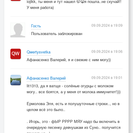
iojikk, ты меня и тут нашел 🤭😁я пошла..не скучай!!
У меня работа)
09.09.2024 в 19:09
Гость
Пользователь заблокирован
09.09.2024 в 19:06
Qwertysvetka
Афанасенко Валерий, я и свежие с ним могу))
09.09.2024 в 19:01
Афанасенко Валерий
lit1313, да я ватще - солёные огурцы с молоком
могу.. все боятся, а у меня от молока иммунитет!)))
Ермолова Эля, есть и полушуточные строки.., но в
целом всё это было..
. Игорь, это - фЫР РРРР МЯУ надо бы включить в
очередную песенку девчушкам из Суно.. получится