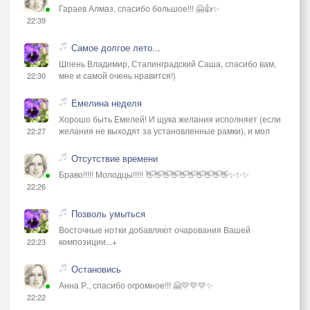
Гараев Алмаз, спасибо большое!!! 🤗👍✨
22:39
Самое долгое лето...
Шпень Владимир, Сталинградский Саша, спасибо вам,
мне и самой очень нравится!)
22:30
Емелина неделя
Хорошо быть Емелей! И щука желания исполняет (если
желания не выходят за установленные рамки), и мол
22:27
Отсутствие времени
Браво!!!!! Молодцы!!!!! 👋👋👋👋👋👋👋👋👋👋✨✨✨
22:26
Позволь умыться
Восточные нотки добавляют очарования Вашей
композиции...+
22:23
Остановись
Анна Р., спасибо огромное!!! 🤗💛💛💛✨
22:22