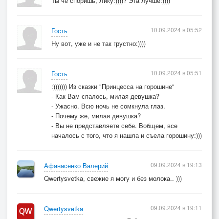
Ты че споришь, Лику:))))? Эта лучше:))))
10.09.2024 в 05:52
Гость
Ну вот, уже и не так грустно:))))
10.09.2024 в 05:51
Гость
:))))))) Из сказки "Принцесса на горошине"
- Как Вам спалось, милая девушка?
- Ужасно. Всю ночь не сомкнула глаз.
- Почему же, милая девушка?
- Вы не представляете себе. Вобщем, все
началось с того, что я нашла и съела горошину:)))
09.09.2024 в 19:13
Афанасенко Валерий
Qwertysvetka, свежие я могу и без молока.. )))
09.09.2024 в 19:11
Qwertysvetka