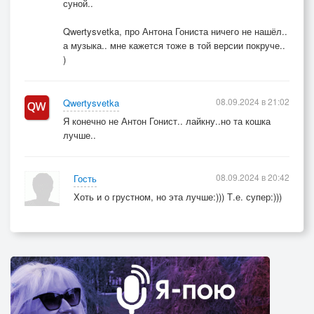
суной..
Qwertysvetka, про Антона Гониста ничего не нашёл..
а музыка.. мне кажется тоже в той версии покруче..
)
08.09.2024 в 21:02
Qwertysvetka
Я конечно не Антон Гонист.. лайкну..но та кошка
лучше..
08.09.2024 в 20:42
Гость
Хоть и о грустном, но эта лучше:))) Т.е. супер:)))