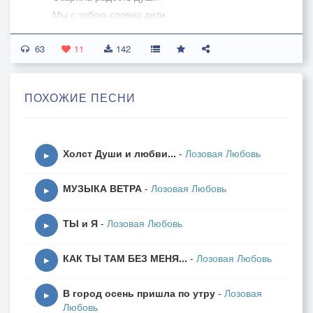
Мы с тобою словно дети.
63
По весне за ручейками
11
142
День листает зарисовки.
Ветерок под парусами
ПОХОЖИЕ ПЕСНИ
И мечты без остановки.
Солнца лучики смотрели
Холст Души и любви...
-
Лозовая Любовь
Храбрый беленький подснежник.
▶
Пели звонкие капели
МУЗЫКА ВЕТРА
-
Лозовая Любовь
Улыбалось счастье нежно.
▶
ТЫ и Я
-
Лозовая Любовь
Мятный чай в любимой чашке
▶
Сердце сердцем обогрето.
КАК ТЫ ТАМ БЕЗ МЕНЯ...
-
Лозовая Любовь
В милой рыженькой мордашке
▶
Наше сказочное лето.
В город осень пришла по утру
-
Лозовая
▶
Любовь