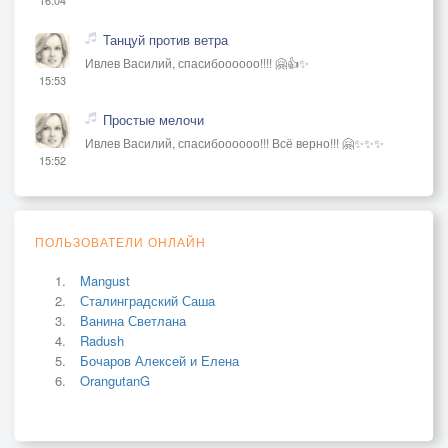
Танцуй против ветра
Ивлев Василий, спасибоооооо!!!! 🤗👍✨
15:53
Простые мелочи
Ивлев Василий, спасибоооооо!!! Всё верно!!! 🤗✨✨✨
15:52
ПОЛЬЗОВАТЕЛИ ОНЛАЙН
Mangust
Сталинградский Саша
Ванина Светлана
Radush
Бочаров Алексей и Елена
OrangutanG