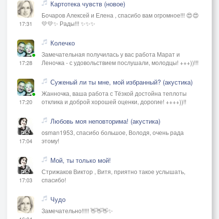
Картотека чувств (новое)
Бочаров Алексей и Елена , спасибо вам огромное!!! 😍😍
💛💛✨ Рады!!! ✨✨✨
17:31
Колечко
Замечательная получилась у вас работа Марат и
Леночка - с удовольствием послушали, молодцы! +++))!!!
17:28
Суженый ли ты мне, мой избранный? (акустика)
Жанночка, ваша работа с Тёзкой достойна теплоты
отклика и доброй хорошей оценки, дорогие! ++++))!!
17:20
Любовь моя неповторима! (акустика)
osman1953, спасибо большое, Володя, очень рада
этому!
17:04
Мой, ты только мой!
Стрижаков Виктор , Витя, приятно такое услышать,
спасибо!
17:03
Чудо
Замечательно!!!!! 👋👋👋✨
16:04