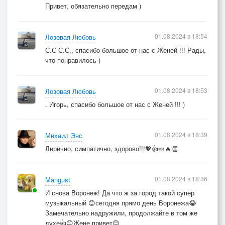
Привет, обязательно передам )
01.08.2024 в 18:54
Лозовая Любовь
С.С С.С., спасибо большое от нас с Женей !!! Рады,
что понравилось )
01.08.2024 в 18:53
Лозовая Любовь
. Игорь, спасибо большое от нас с Женей !!! )
01.08.2024 в 18:39
Михаил Энс
Лирично, симпатично, здорово!!!💖👍🍬🔥👏
01.08.2024 в 18:36
Mangust
И снова Воронеж! Да что ж за город такой супер
музыкальный 😊сегодня прямо день Воронежа😂
Замечательно надружили, продолжайте в том же
духе👍😊Жене привет😊