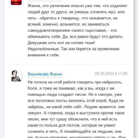
Жанна, это увлечение опасно уже тем, что отдаляет
людей друг от друга: не умеешь сочинять муз. или
петь - обратись к товарищу, что называется, не
всякий, конечно, возьмется, но заниматься
самоудовлетворением своего тщеславия, - это
обманывать себя. Да, все равно будут это делать:
Девушкам хоть кол на голове теши!
Недолюбленные. Так они борятся за проявление
внимания к себе.
26.06.2024 в 11:58
Вишнякова Жанна
Не хотела на этой работе говорить про нейросеть.
Коля, я тоже не понимаю, как и вы, когда с ее
помощью люди создают песни. Но я смотрю, уже
все поголовно поэты занялись этой игрой. Куда ни
зайдёшь, на какой либо сайт. Людям нравится, они
ликуют. А главное, когда я выступила против таких
песен, мне тут сразу объяснили, что в ней есть
какая-то польза для поэтов, которые не умеют
сочинять и петь. А понаблюдайте за людьми, они
же, будучи авторами, восхваляют работы с ии. Или