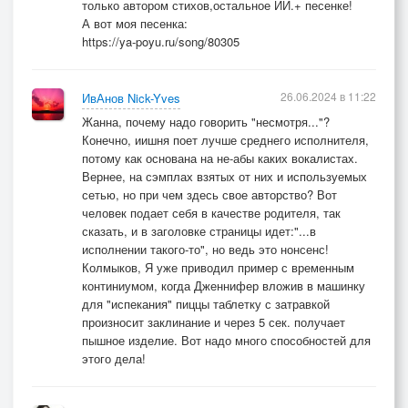
только автором стихов,остальное ИИ.+ песенке!
А вот моя песенка:
https://ya-poyu.ru/song/80305
26.06.2024 в 11:22
ИвАнов Nick-Yves
Жанна, почему надо говорить "несмотря..."?
Конечно, иишня поет лучше среднего исполнителя,
потому как основана на не-абы каких вокалистах.
Вернее, на сэмплах взятых от них и используемых
сетью, но при чем здесь свое авторство? Вот
человек подает себя в качестве родителя, так
сказать, и в заголовке страницы идет:"...в
исполнении такого-то", но ведь это нонсенс!
Колмыков, Я уже приводил пример с временным
континиумом, когда Дженнифер вложив в машинку
для "испекания" пиццы таблетку с затравкой
произносит заклинание и через 5 сек. получает
пышное изделие. Вот надо много способностей для
этого дела!