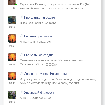
Стрижаков Виктор , в очередной раз поклон. Вы (Ты) не
только обладатель прекрасного тенора но и оче
11:16
Прогуляться я решил
Высоцкая Галина, Спасибо
09:03
Песенка про поэтов
Анна Р., Анна спасибо!
08:51
Его большое сердце
Оказывается я не все песни Митяева слышал((
Отличная работа! ,👏👏👏👍
08:49
Давно я жду тебя Назаретянин
Из уст в уста передавали, Ведь явно где-то да приврали,
А мы за чистую монету, Всё хаваем, съедим
08:41
Январский благовест
Анна Р., благодарю Вас!
08:23