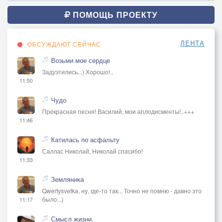
ПОМОЩЬ ПРОЕКТУ
ЛЕНТА
ОБСУЖДАЮТ СЕЙЧАС
Возьми мое сердце
Задуэтились...) Хорошо!..
11:50
Чудо
Прекрасная песня! Василий, мои аплодисменты!..+++
11:46
Катилась по асфальту
Саллас Николай, Николай спасибо!
11:33
Земляника
Qwertysvetka, ну, где-то так... Точно не помню - давно это
было...)
11:17
Смысл жизни.