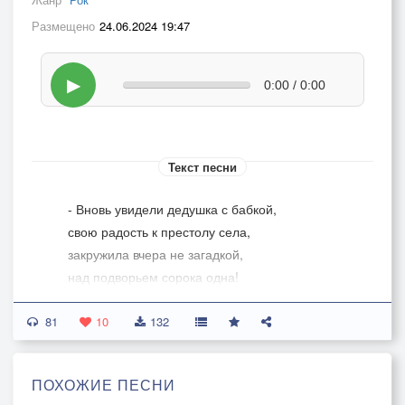
Размещено
24.06.2024 19:47
▶
0:00 / 0:00
Текст песни
- Вновь увидели дедушка с бабкой,
свою радость к престолу села,
закружила вчера не загадкой,
над подворьем сорока одна!
81
-Были думки: Серёгино счастье,
10
132
мне допить городское до дна,
но не хочется быть безучастным,
ПОХОЖИЕ ПЕСНИ
если память истоком полна!