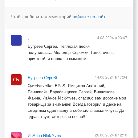
чтоб рекой разливались рассказы,
про безгрешную суть бытия.
Чтобы добавить комментарий
войдите на сайт
.
Много солнца - красивость плетений,
в продолжении дивного дня,
14.08.2024 в 23:47
.
прописное - крестоналожений:
Бугреев Сергей, Неплохая песня
Вся деревня - большая семья!
получилась...Молодцы Серёжки! Голос очень
приятный, и слова со смыслом.
Вот где нужные вдохновения,
к лучшим песням гитару маня,
14.08.2024 в 17:34
Бугреев Сергей
не случиться души охлажденье,
Qwertysvetka, BRoS, Ямщиков Анатолий,
если вера внутри как броня.
Пеннивайз, Барабанщиков Сергей, Вишнякова
Жанна, ИвАнов Nick-Yves, спасибо вам дорогие мои
А на Троицу; блинчики с маслом,
товарищи за внимание! Всегда говорил и даже на
смертном одре найду в себе силы воскликнуть; Да
под иконами мята-трава,
здравствует авторская песня!!
чтоб рекой разливались рассказы,
про безгрешную суть бытия.
26.06.2024 в 12:10
ИвАнов Nick-Yves