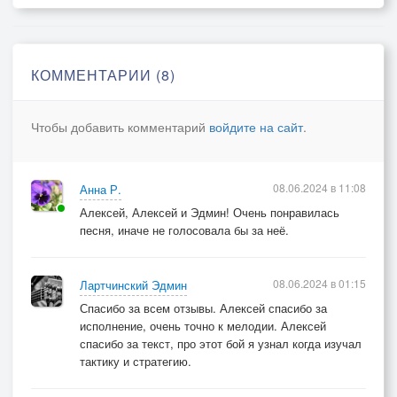
Припев 1
Бой последний,
КОММЕНТАРИИ (8)
Когда уже все дома.
Бой последний
Чтобы добавить комментарий
войдите на сайт
.
Для молодых парней.
Бой последний
И это некроло'г всей седой войне.
08.06.2024 в 11:08
Анна Р.
Алексей, Алексей и Эдмин! Очень понравилась
Проигрыш на гитаре
песня, иначе не голосовала бы за неё.
08.06.2024 в 01:15
Лартчинский Эдмин
3 куплет
Спасибо за всем отзывы. Алексей спасибо за
исполнение, очень точно к мелодии. Алексей
Курляндский грёбанный "загон"
спасибо за текст, про этот бой я узнал когда изучал
И Вальтер Крюгер в знамени СС.
тактику и стратегию.
Лишится жизни он и погон,