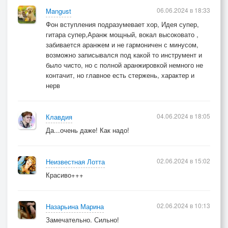
Ведь, если надо - мы выйдем в бой в этот лес.
06.06.2024 в 18:33
Mangust
Фон вступления подразумевает хор, Идея супер,
гитара супер,Аранж мощный, вокал высоковато ,
Припев 3 и 4:
забивается аранжем и не гармоничен с минусом,
возможно записывался под какой то инструмент и
Бой последний
было чисто, но с полной аранжировкой немного не
контачит, но главное есть стержень, характер и
Войны последний выстрел.
нерв
Час последний
Для двадцати бойцов.
Малолетних
04.06.2024 в 18:05
Клавдия
Коль годы их считать от седин отцов.
Да...очень даже! Как надо!
Бой последний
И снова похоронки.
02.06.2024 в 15:02
Неизвестная Лотта
Лица бле'дны
Красиво+++
У матерей и вдов.
Полулетний
Идёт к финалу май вспыхнувших садов.
02.06.2024 в 10:13
Назарьина Марина
Замечательно. Сильно!