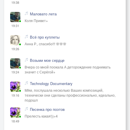
19:38
Маловато лета
Коля Привет+
19:31
Всё про куплеты
Анна Р., спасибо!!! 🌸🌸🌸
19:26
Возьми мое сердце
Вчера со мной поокала А деторождение поднимать
значит с Серёгой+
19:24
Technology Documentary
Mike, послушала несколько Ваших композиций,
технически они сделаны профессионально, идеально,
19:16
подошл
Песенка про поэтов
Прелесть какая!))+4
18:49