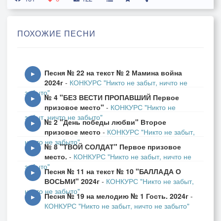
Я слышал, кончилась война
Всё это сказки, неправду нам говорят!
ПОХОЖИЕ ПЕСНИ
Не все ещё, не все ордена
Мы получили, не полон огненный ряд.
Песня № 22 на текст № 2 Мамина война
▶
2024г
-
КОНКУРС "Никто не забыт, ничто не
1 куплет:
забыто"
№ 4 "БЕЗ ВЕСТИ ПРОПАВШИЙ Первое
▶
призовое место"
-
КОНКУРС "Никто не
Курляндский долбаный котёл,
забыт, ничто не забыто"
№ 2 "День победы любви" Второе
Когда войны' все кре'деты свели,
▶
призовое место
-
КОНКУРС "Никто не забыт,
Зачем ты нас, зачем нас приплёл?
ничто не забыто"
№ 8 "ТВОЙ СОЛДАТ" Первое призовое
Но если надо - мы проведём этот бой.
▶
место.
-
КОНКУРС "Никто не забыт, ничто не
Капитулировал Рейхстаг,
забыто"
Песня № 11 на текст № 10 "БАЛЛАДА О
И даже в Праге мусор весь смели,
▶
ВОСЬМИ" 2024г
-
КОНКУРС "Никто не забыт,
А этот всё ещё хочет драк.
ничто не забыто"
Песня № 19 на мелодию № 1 Гость. 2024г
-
Сам напросился - так получай, "дорогой"!
▶
КОНКУРС "Никто не забыт, ничто не забыто"