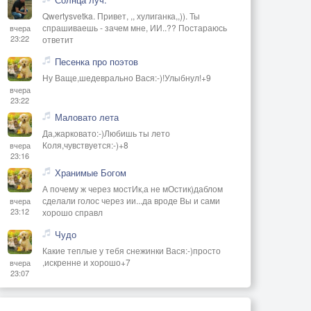
Qwertysvetka. Привет, ,, хулиганка,,)). Ты
спрашиваешь - зачем мне, ИИ..?? Постараюсь
вчера
23:22
ответит
Песенка про поэтов
Ну Ваще,шедеврально Вася:-)!Улыбнул!+9
вчера
23:22
Маловато лета
Да,жарковато:-)Любишь ты лето
Коля,чувствуется:-)+8
вчера
23:16
Хранимые Богом
А почему ж через мостИк,а не мОстик)даблом
сделали голос через ии...да вроде Вы и сами
вчера
23:12
хорошо справл
Чудо
Какие теплые у тебя снежинки Вася:-)просто
,искренне и хорошо+7
вчера
23:07