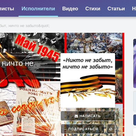
листы
Исполнители
Видео
Стихи
Статьи
Н
ыт, ничто не забыто&quot;
Заходил 22.09.2024
 ничто не
НАПИСАТЬ
ПОДПИСАТЬСЯ