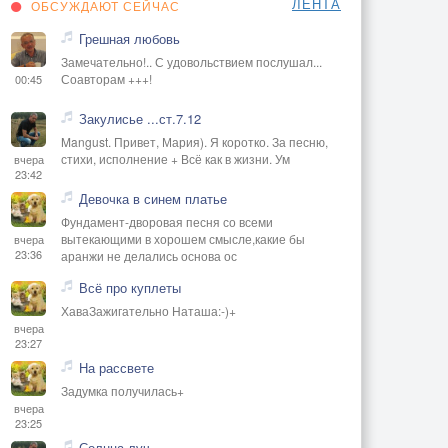
ЛЕНТА
ОБСУЖДАЮТ СЕЙЧАС
Грешная любовь
Замечательно!.. С удовольствием послушал...
Соавторам +++!
00:45
Закулисье ...ст.7.12
Mangust. Привет, Мария). Я коротко. За песню,
стихи, исполнение + Всё как в жизни. Ум
вчера
23:42
Девочка в синем платье
Фундамент-дворовая песня со всеми
вытекающими в хорошем смысле,какие бы
вчера
23:36
аранжи не делались основа ос
Всё про куплеты
ХаваЗажигательно Наташа:-)+
вчера
23:27
На рассвете
Задумка получилась+
вчера
23:25
Солнца луч.