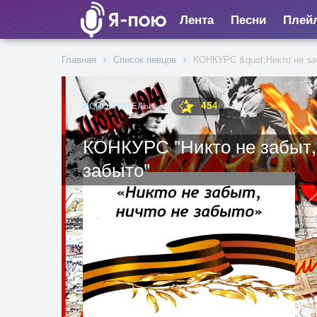
Лента
Песни
Плей
Главная
Список певцов
КОНКУРС &quot;Никто не заб
454
ИСПОЛНИТЕЛЬ
КОНКУРС "Никто не забыт,
забыто"