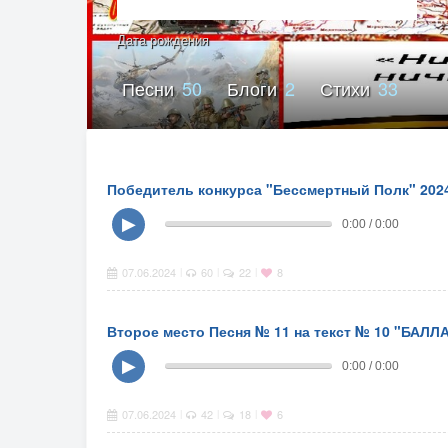
Дата рождения
Песни
50
Блоги
2
Стихи
33
Победитель конкурса "Бессмертный Полк" 2024
▶
0:00 / 0:00
07.06.2024
60
22
8
|
|
|
Второе место Песня № 11 на текст № 10 "БАЛ
▶
0:00 / 0:00
07.06.2024
42
18
6
|
|
|