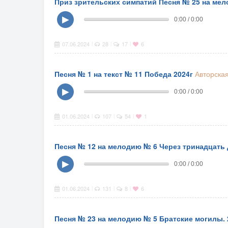
Приз зрительских симпатий Песня № 25 на мел
▶
0:00 / 0:00
07.06.2024
28
17
6
|
|
|
Песня № 1 на текст № 11 Победа 2024г
Авторска
▶
0:00 / 0:00
01.06.2024
107
54
1
|
|
|
Песня № 12 на мелодию № 6 Через тринадцать 
▶
0:00 / 0:00
01.06.2024
131
8
6
|
|
|
Песня № 23 на мелодию № 5 Братские могилы. 