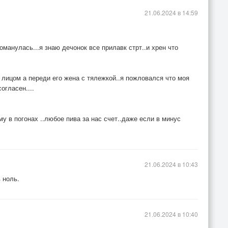
21.06.2024 в 14:59
оманулась...я знаю дечонок все прилавк стрт..и хрен что
 лицом а переди его жена с тялежкой..я пожловался что моя
огласен....
у в погонах ..любое пива за нас счет..даже если в минус
21.06.2024 в 10:43
 ноль.
21.06.2024 в 10:40