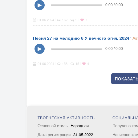
▶
0:00 / 0:00
01.06.2024
162
9
7
|
|
|
Песня 27 на мелодию 6 У вечного огня. 2024г
Ав
▶
0:00 / 0:00
01.06.2024
158
15
4
|
|
|
ПОКАЗАТЬ
ТВОРЧЕСКАЯ АКТИВНОСТЬ
СОЦИАЛЬНА
Основной стиль
Народная
Получено ко
Дата регистрации
31.05.2022
Написано ко