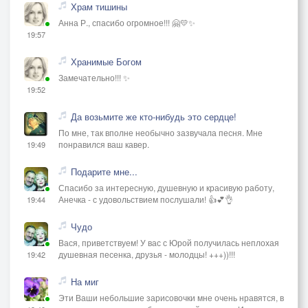
Храм тишины
Анна Р., спасибо огромное!!! 🤗💛✨
19:57
Хранимые Богом
Замечательно!!! ✨
19:52
Да возьмите же кто-нибудь это сердце!
По мне, так вполне необычно зазвучала песня. Мне
понравился ваш кавер.
19:49
Подарите мне...
Спасибо за интересную, душевную и красивую работу,
Анечка - с удовольствием послушали! 👍💕👌
19:44
Чудо
Вася, приветствуем! У вас с Юрой получилась неплохая
душевная песенка, друзья - молодцы! +++))!!!
19:42
На миг
Эти Ваши небольшие зарисовочки мне очень нравятся, в