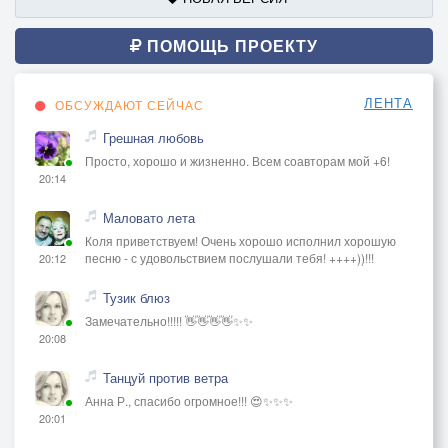
ПОМОЩЬ ПРОЕКТУ
ЛЕНТА
ОБСУЖДАЮТ СЕЙЧАС
Грешная любовь
Просто, хорошо и жизненно. Всем соавторам мой +6!
20:14
Маловато лета
Коля приветствуем! Очень хорошо исполнил хорошую
песню - с удовольствием послушали тебя! ++++))!!!
20:12
Тузик блюз
Замечательно!!!!! 👋👋👋👋✨✨
20:08
Танцуй против ветра
Анна Р., спасибо огромное!!! 😍✨✨✨
20:01