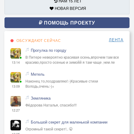
НАМ 15 ЛЕТ
НОВАЯ ВЕРСИЯ
ПОМОЩЬ ПРОЕКТУ
ЛЕНТА
ОБСУЖДАЮТ СЕЙЧАС
Прогулка по городу
В Питере невероятно красивая осень,впрочем там все
красиво,просто осенью и зимойй я там чаще ,чем ле
13:14
Метель
Наконец то,поздравляю!:-)Красивые стихи
Володь,очень:-)+
13:09
Земляника
Фёдорова Наталья, спасибо!!!
12:27
Большой секрет для маленькой компании
Огромный такой секрет!.. 🤫
12:05