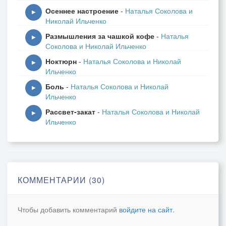
Осеннее настроение
-
Наталья Соколова и
Без объятий твоих и глаз.
▶
Николай Ильченко
Размышления за чашкой кофе
-
Наталья
Всё моё к тебе нежно ластится…
▶
Соколова и Николай Ильченко
Проживаю я жизненный сбой…
Ноктюрн
-
Наталья Соколова и Николай
День плаксивый закатом катится
▶
Ильченко
В пропасть-ночь без тебя…и с тобой…
Боль
-
Наталья Соколова и Николай
▶
Ильченко
Рассвет-закат
-
Наталья Соколова и Николай
▶
Ильченко
КОММЕНТАРИИ (30)
Чтобы добавить комментарий
войдите на сайт
.