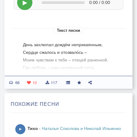
▶
0:00 / 0:00
Текст песни
День захлюпал дождём неприкаянным,
Сердце сжалось и отозвало́сь –
Моим чувствам к тебе – птицей раненной,
Где любовь – наш нечаянный гость.
66
Под ногами земля колышется,
10
117
Счастье счёт свой открыло для нас…
Всё трудней без тебя мне дышится,
ПОХОЖИЕ ПЕСНИ
Годом длинным становится час.
Проблеск в скачках, пустых и су́етных ,
Тихо
-
Наталья Соколова и Николай Ильченко
Лишь тепло телефонных фраз…
▶
Но так мало и так неуютно мне