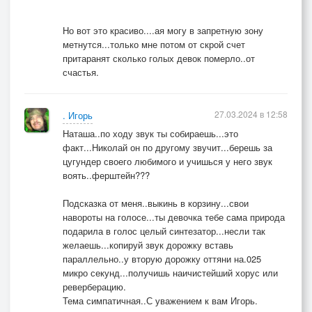
Но вот это красиво....ая могу в запретную зону
метнутся...только мне потом от скрой счет
притаранят сколько голых девок померло..от
счастья.
27.03.2024 в 12:58
. Игорь
Наташа..по ходу звук ты собираешь...это
факт...Николай он по другому звучит...берешь за
цугундер своего любимого и учишься у него звук
воять..ферштейн???
Подсказка от меня..выкинь в корзину...свои
навороты на голосе...ты девочка тебе сама природа
подарила в голос целый синтезатор...несли так
желаешь...копируй звук дорожку вставь
параллельно..у вторую дорожку оттяни на.025
микро секунд...получишь наичистейший хорус или
реверберацию.
Тема симпатичная..С уважением к вам Игорь.