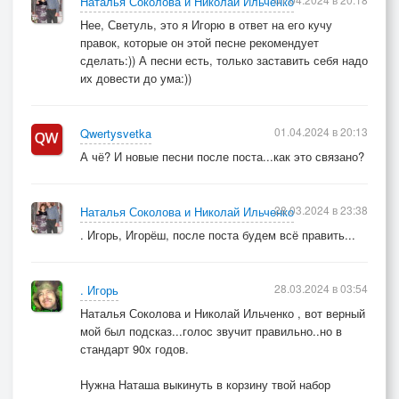
Наталья Соколова и Николай Ильченко
Нее, Светуль, это я Игорю в ответ на его кучу
правок, которые он этой песне рекомендует
сделать:)) А песни есть, только заставить себя надо
их довести до ума:))
01.04.2024 в 20:13
Qwertysvetka
А чё? И новые песни после поста...как это связано?
28.03.2024 в 23:38
Наталья Соколова и Николай Ильченко
. Игорь, Игорёш, после поста будем всё править...
28.03.2024 в 03:54
. Игорь
Наталья Соколова и Николай Ильченко , вот верный
мой был подсказ...голос звучит правильно..но в
стандарт 90х годов.
Нужна Наташа выкинуть в корзину твой набор