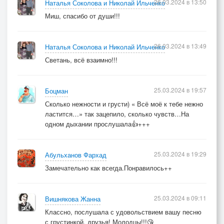
26.03.2024 в 13:50
Наталья Соколова и Николай Ильченко
Миш, спасибо от души!!!
26.03.2024 в 13:49
Наталья Соколова и Николай Ильченко
Светань, всё взаимно!!!
25.03.2024 в 19:57
Боцман
Сколько нежности и грусти) « Всё моё к тебе нежно
ластится…» так зацепило, сколько чувств…На
одном дыхании прослушала👍+++
25.03.2024 в 19:29
Абульханов Фархад
Замечательно как всегда.Понравилось++
25.03.2024 в 09:11
Вишнякова Жанна
Классно, послушала с удовольствием вашу песню
с грустинкой, друзья! Молодцы!!!😘