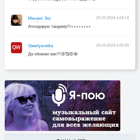
25.03.2024 в 08:19
Михаил Энс
Аплодирую тандему!!!++++++++
25.03.2024 в 06:35
Qwertysvetka
Да обожаю вас!!!😘🥰😍🤩