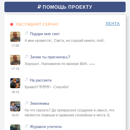
ПОМОЩЬ ПРОЕКТУ
ЛЕНТА
ОБСУЖДАЮТ СЕЙЧАС
Подари мне свет
А мне нравится!.. Света, не слушай никого, пой!..
17:20
Зачем ты приснилась?
Хорошо!.. Напомнило по манере ВИА. +++
17:15
На рассвете
Браво!!!! 👋👋👋✨ Спасибо!
16:12
Земляника
Ну что сказать? Да прекрасное создание и смысл, что
является главным и гармония спокойная и чиста. Б
16:07
Журавли улетели