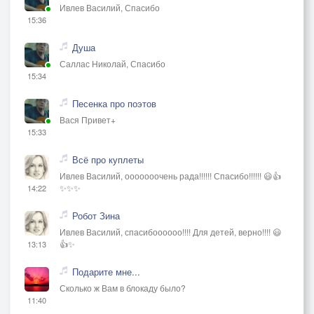
Ивлев Василий, Спасибо
15:36
Душа
Саллас Николай, Спасибо
15:34
Песенка про поэтов
Вася Привет+
15:33
Всё про куплеты
Ивлев Василий, ооооооочень рада!!!!!! Спасибо!!!!!! 😃👍
✨✨✨
14:22
Робот Зина
Ивлев Василий, спасибоооооо!!!! Для детей, верно!!!! 😃
👍✨
13:13
Подарите мне...
Сколько ж Вам в блокаду было?
11:40