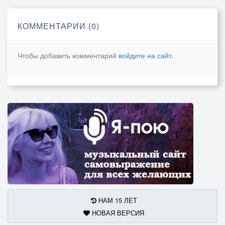
Гитара, век намного мой короче.
Ты после моей смерти будешь петь.
КОММЕНТАРИИ (0)
Не дай Бог расколотят тебя в клочья,
Не дай Бог и тебе вдруг умереть.
Чтобы добавить комментарий
войдите на сайт
.
Гитара ты моя, ах шестиструнка,
С тобою я пою уж много лет.
А без тебя мне очень-очень трудно,
А без тебя, что жил я и что нет.
Гитара, я прославлюся с тобою.
Но в принципе не в этом же вся суть.
Люблю я просто сочинять весною
И развлекать друзей, когда те пьют.
НАМ 15 ЛЕТ
НОВАЯ ВЕРСИЯ