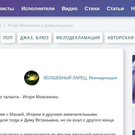
листы
Исполнители
Видео
Стихи
Статьи
Н
и
Игоря Моисеенко с Днём рождения
ПОП
ДЖАЗ, БЛЮЗ
МЕЛОДЕКЛАМАЦИЯ
АВТОРСКАЯ
ВОЛШЕБНЫЙ ЛАРЕЦ. Реинкарнация
о таланта - Игоря Моисеенко.
ике с Машей, Игорем и другими замечательными
ли тогда и Диму Встанькина, но он ехал с другого конца
а сдружила и передружила во вполне реальной реальности.