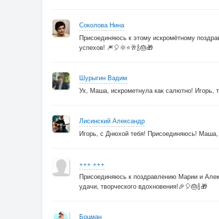
Соколова Нина
Присоединяюсь к этому искромётному поздрав
успехов! 🎆🎈🌞⭐🥂🍾🎂🎁
Шурыгин Вадим
Ух, Маша, искрометнула как салютно! Игорь, т
Лисинский Александр
Игорь, с Днюхой тебя! Присоединяюсь! Маша
+++ +++
Присоединяюсь к поздравлению Марии и Алекс
удачи, творческого вдохновения!🎉🎈🎂🍾🎁
Боцман