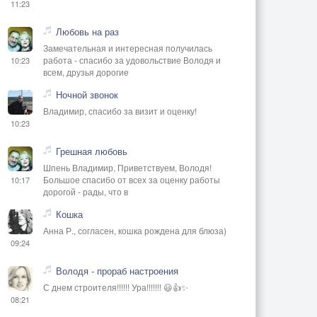
11:23
Любовь на раз
Замечательная и интересная получилась
работа - спасибо за удовольствие Володя и
10:23
всем, друзья дорогие
Ночной звонок
Владимир, спасибо за визит и оценку!
10:23
Грешная любовь
Шпень Владимир, Приветствуем, Володя!
Большое спасибо от всех за оценку работы
10:17
дорогой - рады, что в
Кошка
Анна Р., согласен, кошка рождена для блюза)
09:24
Володя - прораб настроения
С днем строителя!!!!!! Ура!!!!!!! 😃👍✨
08:21