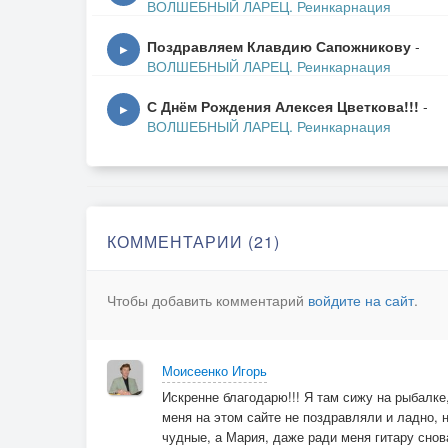
С пьяных глаз тебе не подпоёшь.
ВОЛШЕБНЫЙ ЛАРЕЦ. Реинкарнация
Не употребляешься ты всуе.
Поздравляем Клавдию Сапожникову
-
Не расходник ты, ядрёна вошь!
▶
ВОЛШЕБНЫЙ ЛАРЕЦ. Реинкарнация
Оставайся же самим собою,
С Днём Рождения Алексея Цветкова!!!
-
▶
ВОЛШЕБНЫЙ ЛАРЕЦ. Реинкарнация
Не пытайся втиснуться в мейнстрим,
Чтобы стать подобием обоев
- Этот путь не удобоварим!
Здравствуй, Игорь! Доставай гитару!
КОММЕНТАРИИ (21)
Спой нам, чтоб пробило до костей!
Ни сегодня сладкие нектары,
Чтобы добавить комментарий
войдите на сайт
.
Если время вздыбленных коней!
Моисеенко Игорь
Искренне благодарю!!! Я там сижу на рыбалке,
меня на этом сайте не поздравляли и ладно, н
чудные, а Мария, даже ради меня гитару снова