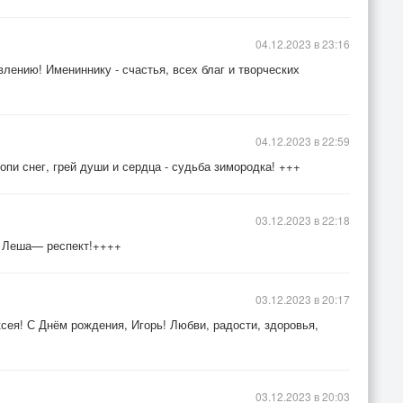
04.12.2023 в 23:16
лению! Имениннику - счастья, всех благ и творческих
04.12.2023 в 22:59
опи снег, грей души и сердца - судьба зимородка! +++
03.12.2023 в 22:18
, Леша— респект!++++
03.12.2023 в 20:17
ея! С Днём рождения, Игорь! Любви, радости, здоровья,
03.12.2023 в 20:03