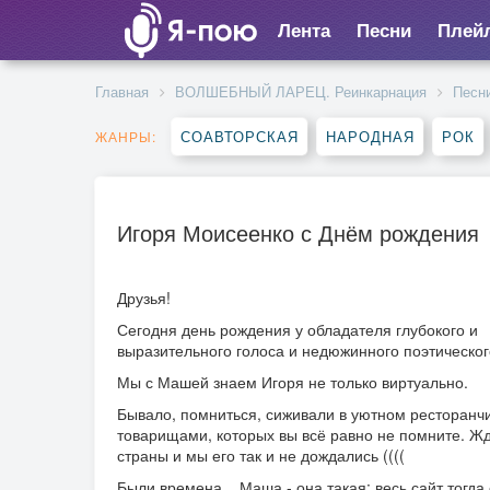
Лента
Песни
Плей
Главная
ВОЛШЕБНЫЙ ЛАРЕЦ. Реинкарнация
Песн
СОАВТОРСКАЯ
НАРОДНАЯ
РОК
ЖАНРЫ:
Игоря Моисеенко с Днём рождения
Друзья!
Сегодня день рождения у обладателя глубокого и
выразительного голоса и недюжинного поэтическог
Мы с Машей знаем Игоря не только виртуально.
Бывало, помниться, сиживали в уютном ресторанч
товарищами, которых вы всё равно не помните. Жда
страны и мы его так и не дождались ((((
Были времена....Маша - она такая: весь сайт тогд