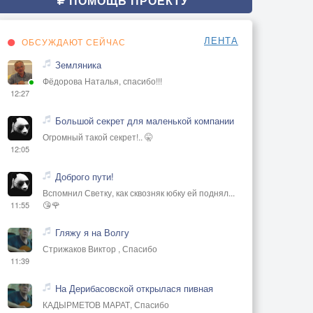
ПОМОЩЬ ПРОЕКТУ
ЛЕНТА
ОБСУЖДАЮТ СЕЙЧАС
Земляника
Фёдорова Наталья, спасибо!!!
12:27
Большой секрет для маленькой компании
Огромный такой секрет!.. 🤫
12:05
Доброго пути!
Вспомнил Светку, как сквозняк юбку ей поднял...
😘🌹
11:55
Гляжу я на Волгу
Стрижаков Виктор , Спасибо
11:39
На Дерибасовской открылася пивная
КАДЫРМЕТОВ МАРАТ, Спасибо