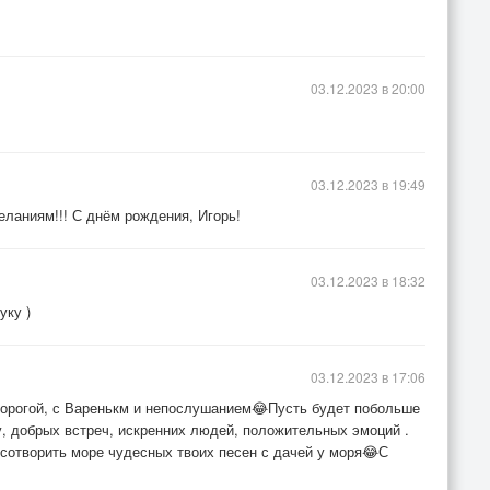
03.12.2023 в 20:00
03.12.2023 в 19:49
ланиям!!! С днём рождения, Игорь!
03.12.2023 в 18:32
уку )
03.12.2023 в 17:06
орогой, с Варенькм и непослушанием😂Пусть будет побольше
у, добрых встреч, искренних людей, положительных эмоций .
 сотворить море чудесных твоих песен с дачей у моря😂С