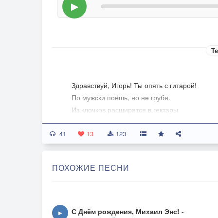
▶
Те
Здравствуй, Игорь! Ты опять с гитарой!
По мужски поёшь, но не грубя.
Из клочков расширятся в гектары
Души тех, кто слушает тебя.
41
13
123
Голос твой твоим подобен строкам
И по мощи и по глубине.
ПОХОЖИЕ ПЕСНИ
Твоё слово каждое - под током.
Кто к ним прикоснётся - глуп ли? Нет?
Под тебя ламбаду не станцуешь,
С Днём рождения, Михаил Энс!
-
▶