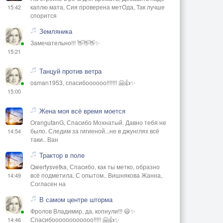
каплю мата, Сия проверена метОда, Так лучше
15:42
спорится
Земляника
Замечательно!!! 👋👋👋✨
15:21
Танцуй против ветра
osman1953, спасибоооооо!!!!!!! 🤗👍✨
15:00
Жена моя всё время моется
OrangutanG, Спасибо Мохнатый. Давно тебя не
было. Следим за гигиеной...не в джунглях всё
14:54
таки.. Ван
Трактор в поле
Qwertysvetka, Спасибо, как ты метко, образно
всё подметила. С опытом.. Вишнякова Жанна,
14:49
Согласен на
В самом центре шторма
Фролов Владимир, да, копнули!!! 😃✨
Спасибоооооооооооо!!!!! 🤗👍✨
14:46