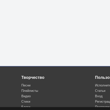
Ты здесь – я там.
Я здесь – ты там.
И долгие года
Не заметут мой след,
Дорогу, по которой шли мы вместе.
Кто только в жизни не давал совет:
Да – нет.
А я пою ей просто песни.
Творчество
Пользо
Песни
Исполнит
Плейлисты
Статьи
Видео
Вход
Стихи
Регистра
Блоги
Подтверж