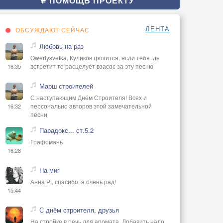
ПОМОЩЬ ПРОЕКТУ
ЛЕНТА
ОБСУЖДАЮТ СЕЙЧАС
Любовь на раз
Qwertysvetka, Куликов грозится, если тебя где
встретит то расцелует взасос за эту песню
16:35
Марш строителей
С наступающим Днём Строителя! Всех и
персонально авторов этой замечательной
16:32
песни
Парадокс... ст.5.2
Графомань
16:28
На миг
Анна Р., спасибо, я очень рад!
15:44
С днём строителя, друзья
На стройке в речь для аромата, Добавить надо