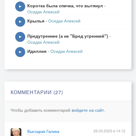
Коротка была спичка, что вытянул
-
И сойдутся два года в 12 часов
▶
Осидак Алексей
И как донор прошедший воль;т в молодого
Крылья
-
Осидак Алексей
Свою кровь - своё время до края бортов
▶
И оно побежит по артериям снова.
Предутреннее (а не "Бред утренний")
-
▶
Осидак Алексей
Идиллия
-
Осидак Алексей
2 куплет:
▶
Годы - рельсы. По ним, торопясь,
Дней проворных бегут эшелоны.
Меж годами над;жная связь:
Новогодних ночей легионы!
КОММЕНТАРИИ (27)
Годы - рельсы, на стыках тех рельс
Чтобы добавить комментарий
войдите на сайт
.
Нужно праздновать, как вы хотели?
В гости к городу ринулся лес
Из гламурно наряженных елей
26.03.2025 в 14:12
Высоцкая Галина