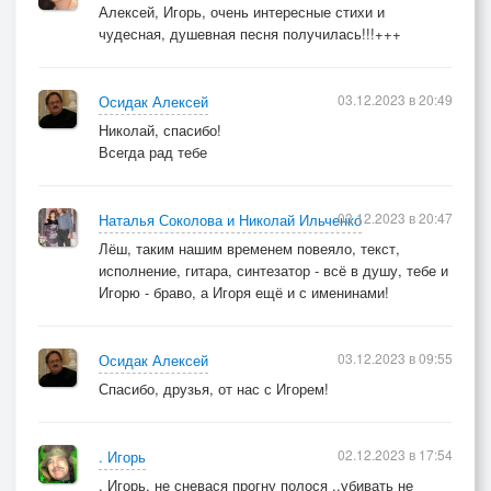
Алексей, Игорь, очень интересные стихи и
чудесная, душевная песня получилась!!!+++
Припев:
03.12.2023 в 20:49
Осидак Алексей
И сойдутся два года в 12 часов
Николай, спасибо!
И как донор прошедший воль;т в молодого
Всегда рад тебе
Свою кровь - своё время до края бортов
И оно побежит по артериям снова.
03.12.2023 в 20:47
Наталья Соколова и Николай Ильченко
Лёш, таким нашим временем повеяло, текст,
3 куплет
исполнение, гитара, синтезатор - всё в душу, тебе и
Игорю - браво, а Игоря ещё и с именинами!
Ночь шальная два года свела
А Мороз приковал их друг к другу
03.12.2023 в 09:55
Осидак Алексей
В эту ночь даже ель зацвела
Спасибо, друзья, от нас с Игорем!
То ль от радости, то ль с перепугу
02.12.2023 в 17:54
. Игорь
. Игорь, не сневася прогну полося ..убивать не