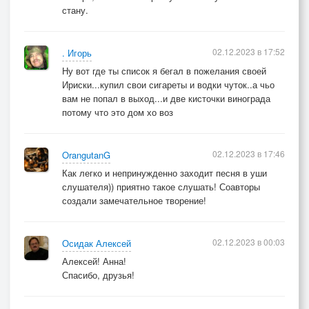
стану.
02.12.2023 в 17:52
. Игорь
Ну вот где ты список я бегал в пожелания своей
Ириски...купил свои сигареты и водки чуток..а чьо
вам не попал в выход...и две кисточки винограда
потому что это дом хо воз
02.12.2023 в 17:46
OrangutanG
Как легко и непринужденно заходит песня в уши
слушателя)) приятно такое слушать! Соавторы
создали замечательное творение!
02.12.2023 в 00:03
Осидак Алексей
Алексей! Анна!
Спасибо, друзья!