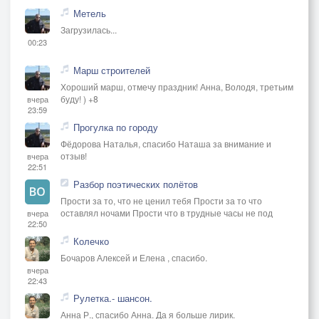
Метель
Загрузилась...
00:23
Марш строителей
Хороший марш, отмечу праздник! Анна, Володя, третьим
буду! ) +8
вчера
23:59
Прогулка по городу
Фёдорова Наталья, спасибо Наташа за внимание и
отзыв!
вчера
22:51
Разбор поэтических полётов
Прости за то, что не ценил тебя Прости за то что
оставлял ночами Прости что в трудные часы не под
вчера
22:50
Колечко
Бочаров Алексей и Елена , спасибо.
вчера
22:43
Рулетка.- шансон.
Анна Р., спасибо Анна. Да я больше лирик.