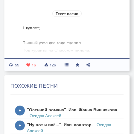
Текст песни
1 куплет;
Пьяный узел два года сцепил
Под куранты на Спасском пилоне,
И секунды сорвались с цепи,
55
И часов раскатали рулоны.
16
126
Вс; не терпится времени, что ж:
ПОХОЖИЕ ПЕСНИ
Темперамент и гены - не шутка!
На мякине их не провед;шь -
Не запрятать мгновения в будку!
"Осенний романс". Исп. Жанна Вишнякова.
▶
-
Осидак Алексей
"Ну вот и всё...". Исп. соавтор.
-
Осидак
Припев:
▶
Алексей