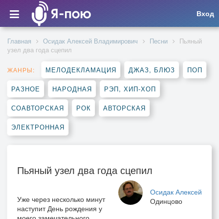
Вход
Главная
Осидак Алексей Владимирович
Песни
Пьяный
узел два года сцепил
МЕЛОДЕКЛАМАЦИЯ
ДЖАЗ, БЛЮЗ
ПОП
ЖАНРЫ:
РАЗНОЕ
НАРОДНАЯ
РЭП, ХИП-ХОП
СОАВТОРСКАЯ
РОК
АВТОРСКАЯ
ЭЛЕКТРОННАЯ
Пьяный узел два года сцепил
Осидак Алексей
Уже через несколько минут
Одинцово
наступит День рождения у
моего замечательного