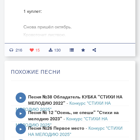
1 куплет:
Снова пришёл октябрь.
Кровоточит листвою.
Мне пару дней хотя б -
216
Я эту роль освою.
15
130
В пальцах выгну ровность линий,
ПОХОЖИЕ ПЕСНИ
У любви замок внезапно всё же заклинил.
Чувства без повода
Песня №38 Обладатель КУБКА "СТИХИ НА
С листьями по' ветру,
▶
МЕЛОДИЮ 2022"
-
Конкурс "СТИХИ НА
Больше не поровну
МЕЛОДИЮ 2025"
Песня № 12 "Осень, не спеши" "Стихи на
Счастье.
▶
мелодию 2023"
-
Конкурс "СТИХИ НА
Стоит надеяться:
МЕЛОДИЮ 2025"
Песня №26 Первое место
-
Конкурс "СТИХИ
Новое деревце
▶
НА МЕЛОДИЮ 2025"
Чувств