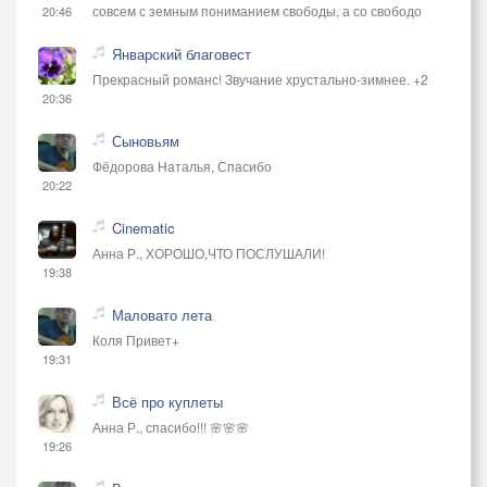
совсем с земным пониманием свободы, а со свободо
20:46
Январский благовест
Прекрасный романс! Звучание хрустально-зимнее. +2
20:36
Сыновьям
Фёдорова Наталья, Спасибо
20:22
Cinematic
Анна Р., ХОРОШО,ЧТО ПОСЛУШАЛИ!
19:38
Маловато лета
Коля Привет+
19:31
Всё про куплеты
Анна Р., спасибо!!! 🌸🌸🌸
19:26