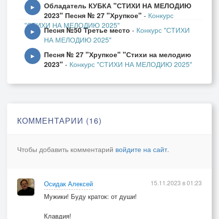
Обладатель КУБКА "СТИХИ НА МЕЛОДИЮ
Сдюжит ненастье!
▶
2023" Песня № 27 "Хрупкое"
-
Конкурс
"СТИХИ НА МЕЛОДИЮ 2025"
Песня №50 Третье место
-
Конкурс "СТИХИ
▶
НА МЕЛОДИЮ 2025"
2 куплет:
Песня № 27 "Хрупкое" "Стихи на мелодию
▶
2023"
-
Конкурс "СТИХИ НА МЕЛОДИЮ 2025"
Осенью ранен клён.
И в непосильной схватке
Кровью истёк, пленён.
Плачет ольха украдкой.
КОММЕНТАРИИ (16)
Флаг любви большой постиран.
Ты теперь во мне, мой ангел, только пунктиром.
Чтобы добавить комментарий
войдите на сайт
.
Чувства без повода
С листьями по' ветру,
15.11.2023 в 01:23
Осидак Алексей
Больше не поровну
Мужики! Буду краток: от души!
Счастье.
Стоит надеяться:
Клавдия!