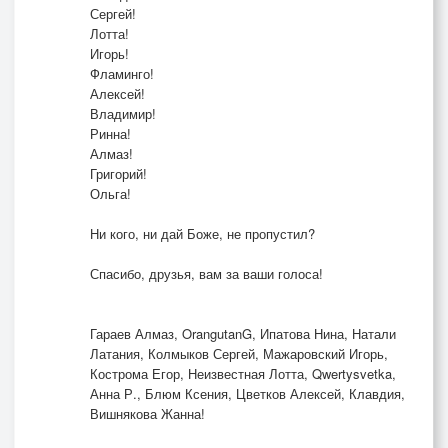
Новое деревце
Сергей!
Лотта!
Чувств
Игорь!
Сдюжит ненастье!
Фламинго!
Алексей!
Владимир!
Ринна!
Алмаз!
Григорий!
Ольга!
Ни кого, ни дай Боже, не пропустил?
Спасибо, друзья, вам за ваши голоса!
Гараев Алмаз, OrangutanG, Ипатова Нина, Натали
Латания, Колмыков Сергей, Мажаровский Игорь,
Кострома Егор, Неизвестная Лотта, Qwertysvetka,
Анна Р., Блюм Ксения, Цветков Алексей, Клавдия,
Вишнякова Жанна!