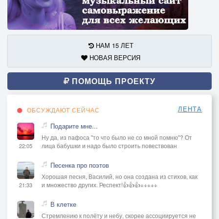
НАМ 15 ЛЕТ
НОВАЯ ВЕРСИЯ
ПОМОЩЬ ПРОЕКТУ
ЛЕНТА
ОБСУЖДАЮТ СЕЙЧАС
Подарите мне...
Ну да, из пафоса "то что было не со мной помню"? От
лица бабушки и надо было строить повествован
22:05
Песенка про поэтов
Хорошая песня, Василий, но она создана из стихов, как
и множество других. Респект!👍👍👍+++++
21:33
В клетке
Стремлению к полёту и небу, скорее ассоциируется не