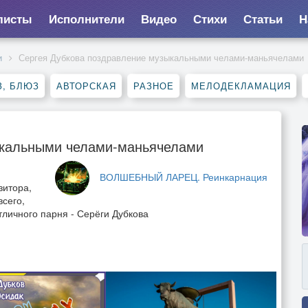
листы
Исполнители
Видео
Стихи
Статьи
Н
и
Сергея Дубкова поздравление музыкальными челами-маньячелами
, БЛЮЗ
АВТОРСКАЯ
РАЗНОЕ
МЕЛОДЕКЛАМАЦИЯ
ыкальными челами-маньячелами
ВОЛШЕБНЫЙ ЛАРЕЦ. Реинкарнация
зитора,
всего,
тличного парня - Серёги Дубкова