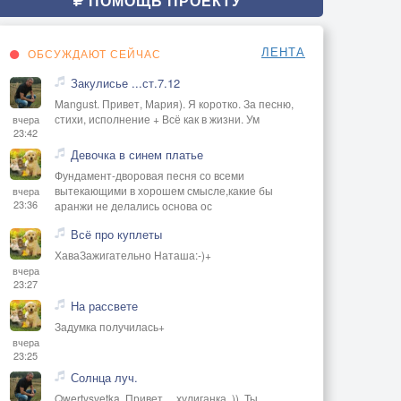
ПОМОЩЬ ПРОЕКТУ
ЛЕНТА
ОБСУЖДАЮТ СЕЙЧАС
Закулисье ...ст.7.12
Mangust. Привет, Мария). Я коротко. За песню,
стихи, исполнение + Всё как в жизни. Ум
вчера
23:42
Девочка в синем платье
Фундамент-дворовая песня со всеми
вытекающими в хорошем смысле,какие бы
вчера
23:36
аранжи не делались основа ос
Всё про куплеты
ХаваЗажигательно Наташа:-)+
вчера
23:27
На рассвете
Задумка получилась+
вчера
23:25
Солнца луч.
Qwertysvetka. Привет, ,, хулиганка,,)). Ты