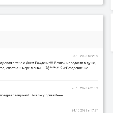
25.10.2023 в 22:29
оздравляю тебя с Днём Рождения!!! Вечной молодости в душе,
тве, счастья и море любви!!! 🤩🍾🥂🥂🎉🎈🎉Поздравление
25.10.2023 в 21:59
к поздравлялщикам! Энгельсу привет!+++
24.10.2023 в 17:37