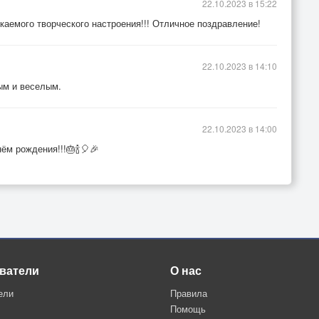
22.10.2023 в 15:22
каемого творческого настроения!!! Отличное поздравление!
22.10.2023 в 14:10
ым и веселым.
22.10.2023 в 14:00
ём рождения!!!🎂🍾🎈🎉
ватели
О нас
ели
Правила
Помощь