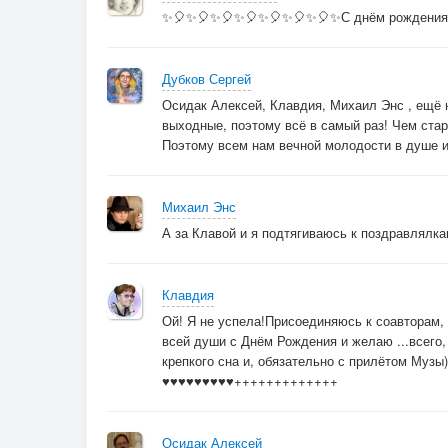
✨🎈✨🎈✨🎈✨🎈✨🎈✨🎈✨🎈✨С днём рождения!!!
Дубков Сергей
Осидак Алексей, Клавдия, Михаил Энс , ещё 
выходные, поэтому всё в самый раз! Чем ста
Поэтому всем нам вечной молодости в душе и 
Михаил Энс
А за Клавой и я подтягиваюсь к поздравлялкам
Клавдия
Ой! Я не успела!Присоединяюсь к соавторам,
всей души с Днём Рождения и желаю ...всего,
крепкого сна и, обязательно с прилётом Музы)
♥♥♥♥♥♥♥♥♥+++++++++++++
Осидак Алексей