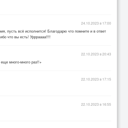
24.10.2023 в 17:00
ия, пусть всё исполнится! Благодарю что помните и в ответ
бо что вы есть! Уррраааа!!!!
22.10.2023 в 20:43
еще много-много раз!!+
22.10.2023 в 17:15
22.10.2023 в 16:55