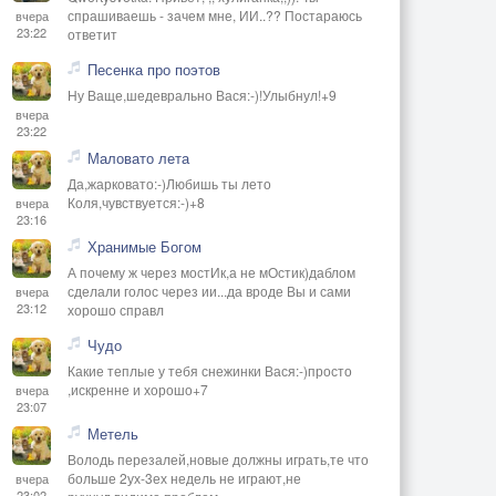
спрашиваешь - зачем мне, ИИ..?? Постараюсь
вчера
23:22
ответит
Песенка про поэтов
Ну Ваще,шедеврально Вася:-)!Улыбнул!+9
вчера
23:22
Маловато лета
Да,жарковато:-)Любишь ты лето
Коля,чувствуется:-)+8
вчера
23:16
Хранимые Богом
А почему ж через мостИк,а не мОстик)даблом
сделали голос через ии...да вроде Вы и сами
вчера
23:12
хорошо справл
Чудо
Какие теплые у тебя снежинки Вася:-)просто
,искренне и хорошо+7
вчера
23:07
Метель
Володь перезалей,новые должны играть,те что
больше 2ух-3ех недель не играют,не
вчера
23:02