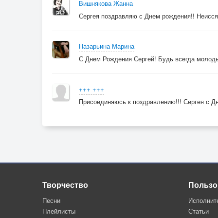
Вишнякова Жанна
Сергея поздравляю с Днем рождения!! Неисся
Назарьина Марина
С Днем Рождения Сергей! Будь всегда молод
+++ +++
Присоединяюсь к поздравлению!!! Сергея с Дн
Творчество
Пользо
Песни
Исполнит
Плейлисты
Статьи