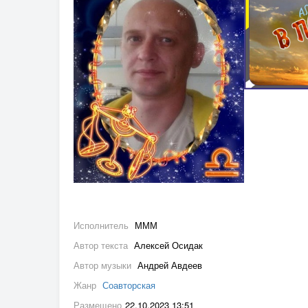
Исполнитель
МММ
Автор текста
Алексей Осидак
Автор музыки
Андрей Авдеев
Жанр
Соавторская
Размещено
22.10.2023 13:51