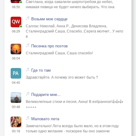
Светлана, когда завалили ширпотребом до небес,
никакая певица не будет ничего выбирать. Что она
06:50
Возьми мое сердце
Саллас Николай, Анна Р., Денисова Владлена,
Сталинградский Саша, Спасибо..Серега молчит.. У него
06:29
в
Песенка про поэтов
Сталинградский Саша, Саша спасибо!
06:04
Где то там
Здравствуйте. А почему это может быть ?
04:40
Подарите мне...
Великолепные стихи и песня, Анна! В избранное!👍👍👍
+++++
00:48
Маловато лета
Замечательно! Лета всегда было мало, но в этом году
только одно желание - поскорее бы оно закончи
00:18