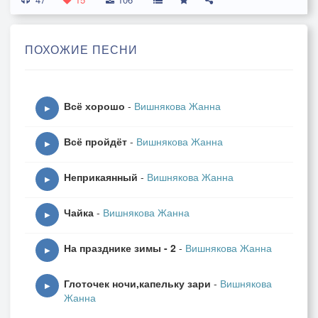
Та, что Волгою зовут.
И природа многоликая,
И кустарники цветут.
ПОХОЖИЕ ПЕСНИ
ПРИПЕВ:
Поезда и самолёты
Всё хорошо
-
Вишнякова Жанна
Нас уносят иногда,
▶
Чтобы мы вернулись
Всё пройдёт
-
Вишнякова Жанна
Вновь сюда.
▶
Неприкаянный
-
Вишнякова Жанна
▶
2. Там на Лебедином озере
Чайка
-
Вишнякова Жанна
Гордо лебеди плывут.
▶
Наши улицы известные
На празднике зимы - 2
-
Вишнякова Жанна
По старинному зовут.
▶
С Днём рождения, город Астрахань!
Глоточек ночи,капельку зари
-
Вишнякова
Буду я всегда с тобой!
▶
Жанна
Я люблю тебя, и связаны