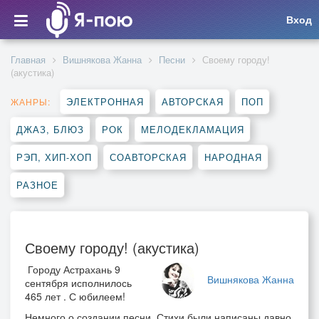
Вход
Главная
Вишнякова Жанна
Песни
Своему городу!
(акустика)
ЭЛЕКТРОННАЯ
АВТОРСКАЯ
ПОП
ЖАНРЫ:
ДЖАЗ, БЛЮЗ
РОК
МЕЛОДЕКЛАМАЦИЯ
РЭП, ХИП-ХОП
СОАВТОРСКАЯ
НАРОДНАЯ
РАЗНОЕ
Своему городу! (акустика)
Городу Астрахань 9
Вишнякова Жанна
сентября исполнилось
465 лет . С юбилеем!
Немного о создании песни. Стихи были написаны давно,