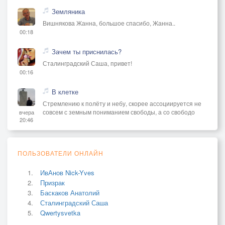
Земляника
Вишнякова Жанна, большое спасибо, Жанна..
00:18
Зачем ты приснилась?
Сталинградский Саша, привет!
00:16
В клетке
Стремлению к полёту и небу, скорее ассоциируется не
совсем с земным пониманием свободы, а со свободо
вчера
20:46
ПОЛЬЗОВАТЕЛИ ОНЛАЙН
ИвАнов Nick-Yves
Призрак
Баскаков Анатолий
Сталинградский Саша
Qwertysvetka