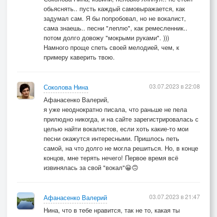
обьяснять.. пусть каждый самовыражается, как
задумал сам. Я бы попробовал, но не вокалист,
сама знаешь.. песни "леплю", как ремесленник..
потом долго довожу "мокрыми руками". )))
Намного проще спеть своей мелодией, чем, к
примеру каверить твою.
03.07.2023 в 22:08
Соколова Нина
Афанасенко Валерий,
я уже неоднократно писала, что раньше не пела
прилюдно никогда, и на сайте зарегистрировалась с
целью найти вокалистов, если хоть какие-то мои
песни окажутся интересными. Пришлось петь
самой, на что долго не могла решиться. Но, в конце
концов, мне терять нечего! Первое время всё
извинялась за свой "вокал"😀🙃
03.07.2023 в 21:47
Афанасенко Валерий
Нина, что в тебе нравится, так не то, какая ты