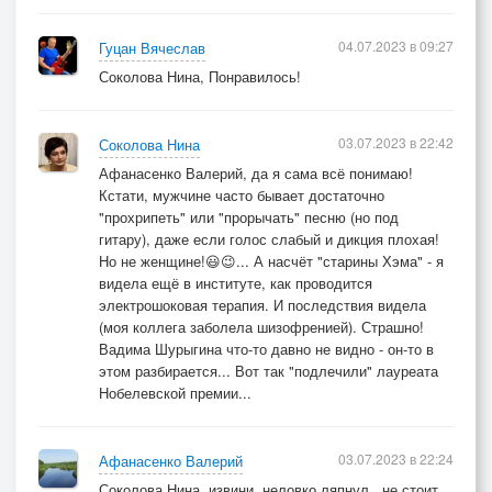
04.07.2023 в 09:27
Гуцан Вячеслав
Соколова Нина, Понравилось!
03.07.2023 в 22:42
Соколова Нина
Афанасенко Валерий, да я сама всё понимаю!
Кстати, мужчине часто бывает достаточно
"прохрипеть" или "прорычать" песню (но под
гитару), даже если голос слабый и дикция плохая!
Но не женщине!😃😉... А насчёт "старины Хэма" - я
видела ещё в институте, как проводится
электрошоковая терапия. И последствия видела
(моя коллега заболела шизофренией). Страшно!
Вадима Шурыгина что-то давно не видно - он-то в
этом разбирается... Вот так "подлечили" лауреата
Нобелевской премии...
03.07.2023 в 22:24
Афанасенко Валерий
Соколова Нина, извини, неловко ляпнул.. не стоит