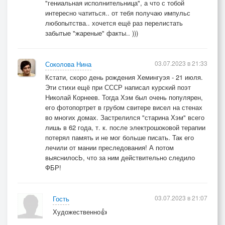
"гениальная исполнительница", а что с тобой
интересно чатиться.. от тебя получаю импульс
любопытства.. хочется ещё раз перелистать
забытые "жареные" факты.. )))
03.07.2023 в 21:33
Соколова Нина
Кстати, скоро день рождения Хемингуэя - 21 июля.
Эти стихи ещё при СССР написал курский поэт
Николай Корнеев. Тогда Хэм был очень популярен,
его фотопортрет в грубом свитере висел на стенах
во многих домах. Застрелился "старина Хэм" всего
лишь в 62 года, т. к. после электрошоковой терапии
потерял память и не мог больше писать. Так его
лечили от мании преследования! А потом
выяснилосЬ, что за ним действительно следило
ФБР!
03.07.2023 в 21:07
Гость
Художественно👍