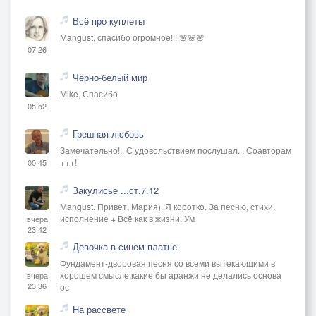
Всё про куплеты
Mangust, спасибо огромное!!! 🌸🌸🌸
07:26
Чёрно-белый мир
Mike, Спасибо
05:52
Грешная любовь
Замечательно!.. С удовольствием послушал... Соавторам
+++!
00:45
Закулисье ...ст.7.12
Mangust. Привет, Мария). Я коротко. За песню, стихи,
исполнение + Всё как в жизни. Ум
вчера
23:42
Девочка в синем платье
Фундамент-дворовая песня со всеми вытекающими в
хорошем смысле,какие бы аранжи не делались основа
вчера
23:36
ос
На рассвете