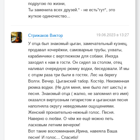
подругою по жизни,
Ты заменила всех друзей." - не есть"гут", это
жуткое одиночество...
19.06.2023 в 13:27
Стрижаков Виктор
У отца был знакомый цыган, замечательный кузнец,
продавал кочерёжки, самоварные трубы, ухваты,
карабинчики с вертлюжком для собаки. Иногда
заходил к нам в гости. Он сидел за столом, отец
наливал очередную рюмку водки, беседовали. И мы
с отцом раза три были в гостях. Лес на берегу
Волги. Вечер. Цыганский табор. Костёр. Неизменная
рюмка водки. (Не для меня, мне было лет шесть) и
песня. Знакомый отца ( жалко, не запомнил его имя)
оказался виртуозным гитаристом и цыганская песня
наполняла округу неведомыми ощущениями.
Женский пронзительно-нежный голос. Песня.
Наверно о любви. О чём же ещё можно петь
ласковым летним вечером!
Вот такие воспоминания,Ирина, навеяла Ваша
песня! И голос... Спасибо!