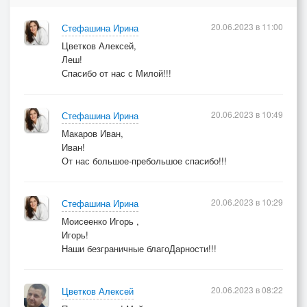
Ты заменила всех друзей.
20.06.2023 в 11:00
Стефашина Ирина
/////////////
Цветков Алексей,
Леш!
Играй, гитара, мы с тобой
Спасибо от нас с Милой!!!
Давно навеки породнились
И души воедино слились,
20.06.2023 в 10:49
Стефашина Ирина
Что были венчаны судьбой.
Макаров Иван,
Иван!
Опять оставшись визави,
От нас большое-пребольшое спасибо!!!
Давай забудем про печали,
Хоть и не раз нас предавали.
20.06.2023 в 10:29
Стефашина Ирина
Играй, гитара! Сердце рви!
Моисеенко Игорь ,
Игорь!
///////////
Наши безграничные благоДарности!!!
20.06.2023 в 08:22
Цветков Алексей
© Copyright: Ирина Стефашина