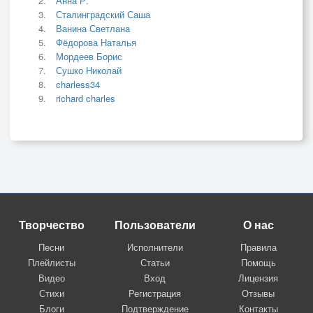
Анна Р.
Сталинградский Саша
Ванина Светлана
Фёдорова Наталья
Мордеев Борис
Сушко Николай
charless34
richard charles
Творчество
Пользователи
О нас
Песни
Исполнители
Правила
Плейлисты
Статьи
Помощь
Видео
Вход
Лицензия
Стихи
Регистрация
Отзывы
Блоги
Подтверждение
Контакты