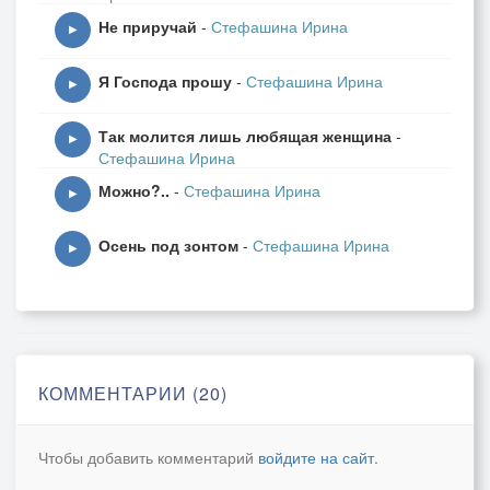
Не приручай
-
Стефашина Ирина
От горькой бытности разлук.
▶
Я Господа прошу
-
Стефашина Ирина
/////////////
▶
Так молится лишь любящая женщина
-
Играй, гитара, говори,
▶
Стефашина Ирина
Как хорошо нам было вместе,
Можно?..
-
Стефашина Ирина
Слагая чистым душам песни,
▶
Где огонек любви горит.
Осень под зонтом
-
Стефашина Ирина
▶
Играй, гитара, подари,
Минуты счастья роковые,
Хотя грустить нам не впервые
В лучах алеющей зари.
КОММЕНТАРИИ (20)
Играй, гитара и согрей
Мир наполняя новым смыслом,
Чтобы добавить комментарий
войдите на сайт
.
Став мне подругою по жизни,