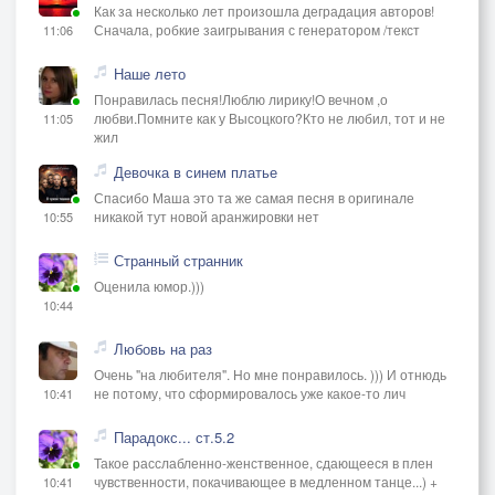
Как за несколько лет произошла деградация авторов!
Сначала, робкие заигрывания с генератором /текст
11:06
Наше лето
Понравилась песня!Люблю лирику!О вечном ,о
любви.Помните как у Высоцкого?Кто не любил, тот и не
11:05
жил
Девочка в синем платье
Спасибо Маша это та же самая песня в оригинале
никакой тут новой аранжировки нет
10:55
Странный странник
Оценила юмор.)))
10:44
Любовь на раз
Очень "на любителя". Но мне понравилось. ))) И отнюдь
не потому, что сформировалось уже какое-то лич
10:41
Парадокс... ст.5.2
Такое расслабленно-женственное, сдающееся в плен
чувственности, покачивающее в медленном танце...) +
10:41