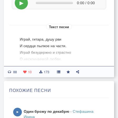
▶
0:00 / 0:00
Текст песни
Играй, гитара, душу рви
И сердце пылкое на части.
Играй безудержно и страстно
О нескончаемой любви.
88
Играй, гитара, не криви,
10
173
Мечту с реальностью попутав,
Как мы к любви попали в путы,
ПОХОЖИЕ ПЕСНИ
Где спор замешан на крови.
Играй, гитара, сердца стук
Один брожу по декабрю
-
Стефашина
В аккордах нежности утонет
▶
Ирина
И грусть-тоска его не тронет