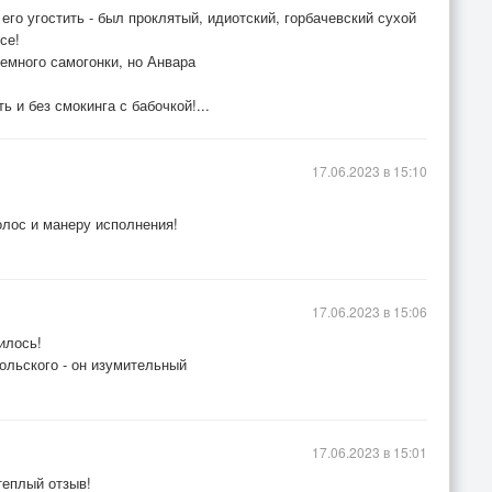
его угостить - был проклятый, идиотский, горбачевский сухой
се!
немного самогонки, но Анвара
ь и без смокинга с бабочкой!...
17.06.2023 в 15:10
олос и манеру исполнения!
17.06.2023 в 15:06
илось!
ольского - он изумительный
17.06.2023 в 15:01
теплый отзыв!