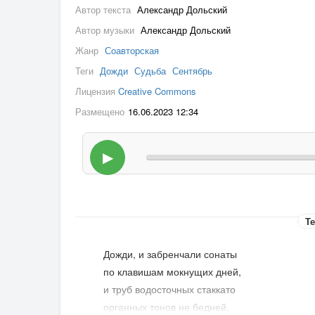
Автор текста
Александр Дольский
Автор музыки
Александр Дольский
Жанр
Соавторская
Теги
Дожди
Судьба
Сентябрь
Лицензия
Creative Commons
Размещено
16.06.2023 12:34
▶
Те
Дожди, и забренчали сонаты
по клавишам мокнущих дней,
и труб водосточных стаккато
органных тонов не бедней.