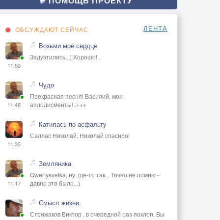
ПОМОЩЬ ПРОЕКТУ
ЛЕНТА
ОБСУЖДАЮТ СЕЙЧАС
Возьми мое сердце
Задуэтились...) Хорошо!..
11:50
Чудо
Прекрасная песня! Василий, мои
аплодисменты!..+++
11:46
Катилась по асфальту
Саллас Николай, Николай спасибо!
11:33
Земляника
Qwertysvetka, ну, где-то так... Точно не помню -
давно это было...)
11:17
Смысл жизни.
Стрижаков Виктор , в очередной раз поклон. Вы