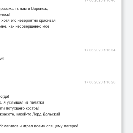
приезжал к нам в Воронеж,
елось!
 хотя его невероятно красивая
 мне, как несовершенно мое
17.06.2023 в 16:34
ам!
17.06.2023 в 16:26
огда!
ю, я услышал из палатки
чти потухшего костра!
красоте, какой-то Лорд Дольский
 Исмагилов и играл всему спящему лагерю!