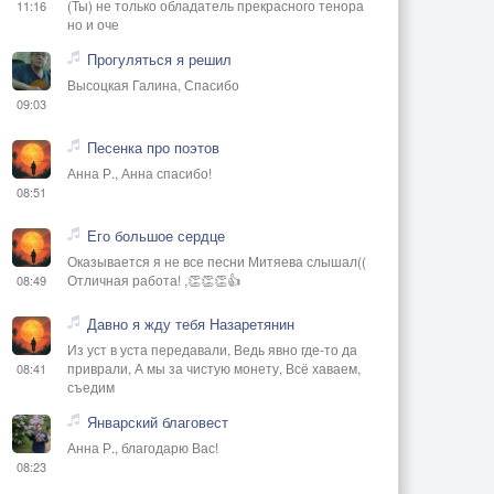
(Ты) не только обладатель прекрасного тенора
11:16
но и оче
Прогуляться я решил
Высоцкая Галина, Спасибо
09:03
Песенка про поэтов
Анна Р., Анна спасибо!
08:51
Его большое сердце
Оказывается я не все песни Митяева слышал((
Отличная работа! ,👏👏👏👍
08:49
Давно я жду тебя Назаретянин
Из уст в уста передавали, Ведь явно где-то да
приврали, А мы за чистую монету, Всё хаваем,
08:41
съедим
Январский благовест
Анна Р., благодарю Вас!
08:23