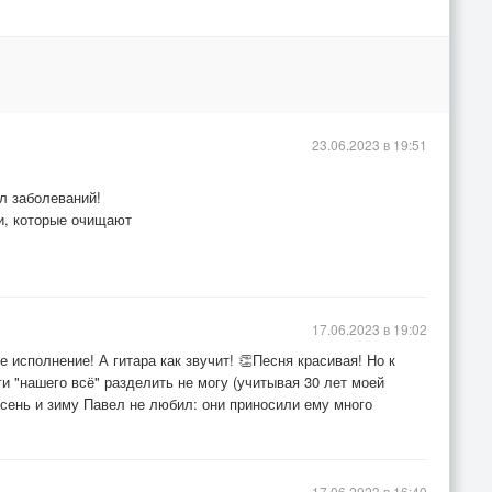
23.06.2023 в 19:51
ал заболеваний!
ди, которые очищают
17.06.2023 в 19:02
е исполнение! А гитара как звучит! 👏Песня красивая! Но к
и "нашего всё" разделить не могу (учитывая 30 лет моей
"Осень и зиму Павел не любил: они приносили ему много
17.06.2023 в 16:40