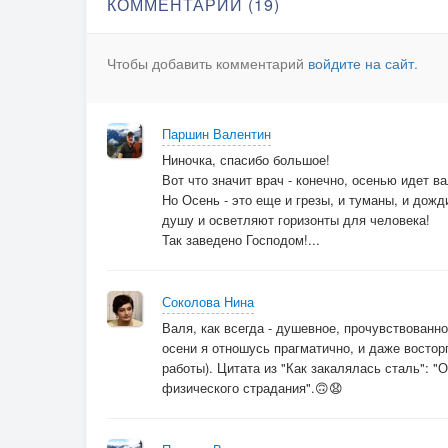
КОММЕНТАРИИ (19)
Нет, лучше, пожалуй, не надо!
И так не в ладах я с судьбой.
Чтобы добавить комментарий
войдите на сайт
.
Известны исходы парадов,
а чем же закончится бой?
Паршин Валентин
Ну вот, наконец - то,
Ниночка, спасибо большое!
дождливый сентябрь!
Вот что значит врач - конечно, осенью идет в
Ну вот, наконец - то,
Но Осень - это еще и грезы, и туманы, и дож
прохладная осень!
душу и осветляют горизонты для человека!
И тучи повисли
Так заведено Господом!...
косыми сетями,
и кончился месяц
Соколова Нина
под номером восемь.
Валя, как всегда - душевное, прочувствованно
осени я отношусь прагматично, и даже восторг
работы). Цитата из "Как закалялась сталь": 
физического страдания".🙃😧