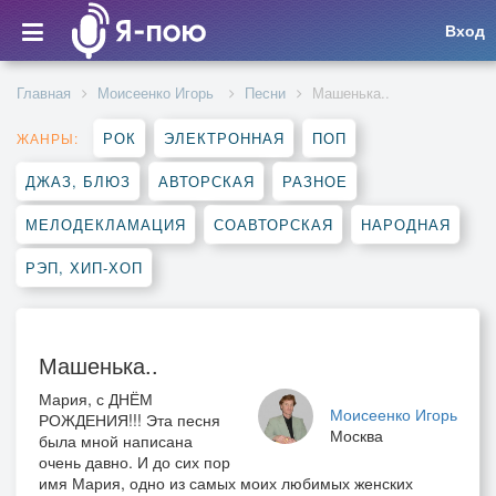
Вход
Главная
Моисеенко Игорь
Песни
Машенька..
РОК
ЭЛЕКТРОННАЯ
ПОП
ЖАНРЫ:
ДЖАЗ, БЛЮЗ
АВТОРСКАЯ
РАЗНОЕ
МЕЛОДЕКЛАМАЦИЯ
СОАВТОРСКАЯ
НАРОДНАЯ
РЭП, ХИП-ХОП
Машенька..
Мария, с ДНЁМ
Моисеенко Игорь
РОЖДЕНИЯ!!! Эта песня
Москва
была мной написана
очень давно. И до сих пор
имя Мария, одно из самых моих любимых женских