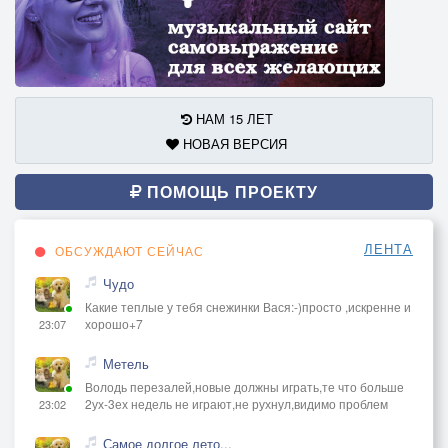
НАМ 15 ЛЕТ
НОВАЯ ВЕРСИЯ
ПОМОЩЬ ПРОЕКТУ
ЛЕНТА
ОБСУЖДАЮТ СЕЙЧАС
Чудо
Какие теплые у тебя снежинки Вася:-)просто ,искренне и
хорошо+7
23:07
Метель
Володь перезалей,новые должны играть,те что больше
2ух-3ех недель не играют,не рухнул,видимо проблем
23:02
Самое долгое лето...