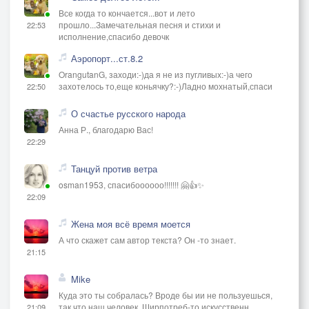
Все когда то кончается...вот и лето
прошло...Замечательная песня и стихи и
22:53
исполнение,спасибо девочк
Аэропорт...ст.8.2
OrangutanG, заходи:-)да я не из пугливых:-)а чего
захотелось то,еще коньячку?:-)Ладно мохнатый,спаси
22:50
О счастье русского народа
Анна Р., благодарю Вас!
22:29
Танцуй против ветра
osman1953, спасибоооооо!!!!!!! 🤗👍✨
22:09
Жена моя всё время моется
А что скажет сам автор текста? Он -то знает.
21:15
Mike
Куда это ты собралась? Вроде бы ии не пользуешься,
так что наш человек. Ширпотреб-то искусственн
21:09