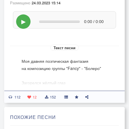
Размещено
24.03.2023 15:14
▶
0:00 / 0:00
Текст песни
Моя давняя поэтическая фантазия
на композицию группы "Fancy" - "Болеро"
Загорелся жёлтый глаз
Обольстительной Луны,
112
Голос ночи зазвучал.
12
152
Позвоню тебе сейчас,
Ты, любимая, прости,
ПОХОЖИЕ ПЕСНИ
Что так поздно, я скучал.