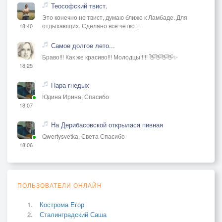
Теософский твист.
Это конечно не твист, думаю ближе к Ламбаде. Для
отдыхающих. Сделано всё чётко +
18:40
Самое долгое лето...
Браво!!! Как же красиво!!! Молодцы!!!!! 👋👋👋👋✨
18:25
Пара гнедых
Юдина Ирина, Спасибо
18:07
На Дерибасовской открылася пивная
Qwertysvetka, Света Спасибо
18:06
ПОЛЬЗОВАТЕЛИ ОНЛАЙН
Кострома Егор
Сталинградский Саша