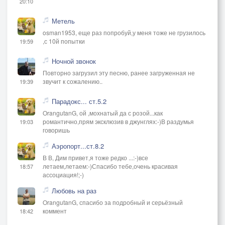
20:10
Метель
osman1953, еще раз попробуй,у меня тоже не грузилось
,с 10й попытки
19:59
Ночной звонок
Повторно загрузил эту песню, ранее загруженная не
звучит к сожалению..
19:39
Парадокс... ст.5.2
OrangutanG, ой ,мохнатый да с розой...как
романтично,прям эксклюзив в джунглях:-)В раздумья
19:03
говоришь
Аэропорт...ст.8.2
В В, Дим привет,я тоже редко ...:-)все
летаем,летаем:-)Спасибо тебе,очень красивая
18:57
ассоциация!;-)
Любовь на раз
OrangutanG, спасибо за подробный и серьёзный
коммент
18:42