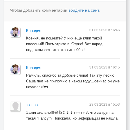
В глаза – озёра загляну.
Чтобы добавить комментарий
войдите на сайт
.
Благодарю судьбу свою,
Что подарила мне весну!
31.03.2023 в 16:46
Клавдия
Припев:
Ксения, не помните? У них ещё клип такой
Среди миллионов звёзд
классный! Посмотрите в Ютубе! Вот народ
Ярче всех горит в ночи
подсказывает, что это хиты 90-х!
Нежность – этот мост,
Огонёк твоей свечи.
31.03.2023 в 16:45
Клавдия
Среди миллионов звёзд,
Рамиль, спасибо за добрые слова! Так эту песню
Ярче всех горит в ночи,
Саша пел не припомню в каком году...сейчас он уже
Ты скорей ответь,
научился!♥♥
Только, слышишь, не молчи!
29.03.2023 в 15:53
+++ +++
Зажигательно!!!😃👍🌷🌷🌷+++++ А что за группа
такая "Fancy"? Поискала, но информации не нашла.