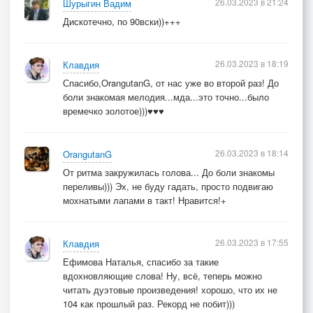
26.03.2023 в 21:24
Шурыгин Вадим
Дискотечно, по 90вски))+++
26.03.2023 в 18:19
Клавдия
Спасибо,OrangutanG, от нас уже во второй раз! До
боли знакомая мелодия...мда...это точно...было
времечко золотое)))♥♥♥
26.03.2023 в 18:14
OrangutanG
От ритма закружилась голова... До боли знакомы
переливы))) Эх, не буду гадать, просто подвигаю
мохнатыми лапами в такт! Нравится!+
26.03.2023 в 17:55
Клавдия
Ефимова Наталья, спасибо за такие
вдохновляющие слова! Ну, всё, теперь можно
читать дуэтовые произведения! хорошо, что их не
104 как прошлый раз. Рекорд не побит)))