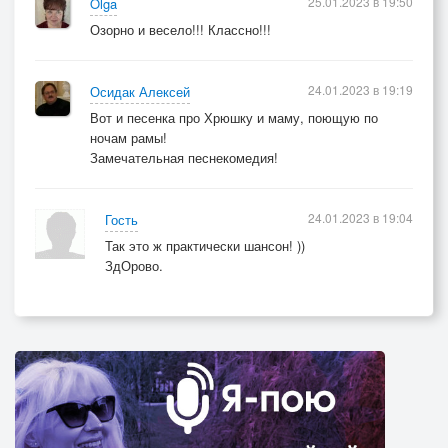
25.01.2023 в 19:50
Olga
Озорно и весело!!! Классно!!!
24.01.2023 в 19:19
Осидак Алексей
Вот и песенка про Хрюшку и маму, поющую по
ночам рамы!
Замечательная песнекомедия!
24.01.2023 в 19:04
Гость
Так это ж практически шансон! ))
ЗдОрово.