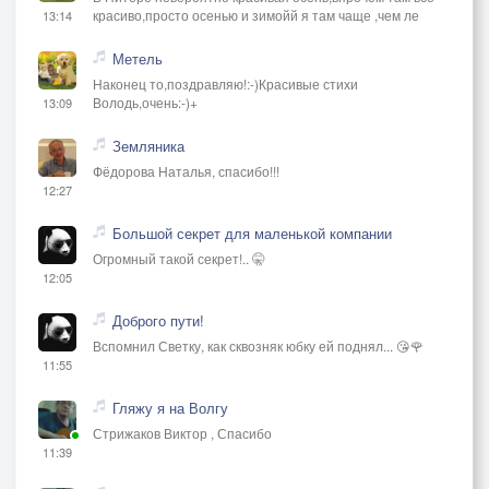
красиво,просто осенью и зимойй я там чаще ,чем ле
13:14
Метель
Наконец то,поздравляю!:-)Красивые стихи
Володь,очень:-)+
13:09
Земляника
Фёдорова Наталья, спасибо!!!
12:27
Большой секрет для маленькой компании
Огромный такой секрет!.. 🤫
12:05
Доброго пути!
Вспомнил Светку, как сквозняк юбку ей поднял... 😘🌹
11:55
Гляжу я на Волгу
Стрижаков Виктор , Спасибо
11:39