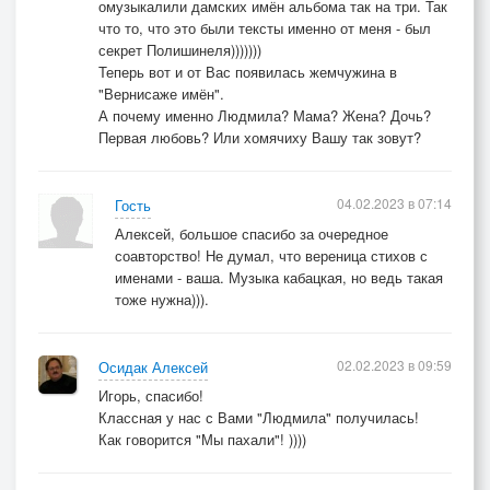
омузыкалили дамских имён альбома так на три. Так
что то, что это были тексты именно от меня - был
секрет Полишинеля)))))))
Теперь вот и от Вас появилась жемчужина в
"Вернисаже имён".
А почему именно Людмила? Мама? Жена? Дочь?
Первая любовь? Или хомячиху Вашу так зовут?
04.02.2023 в 07:14
Гость
Алексей, большое спасибо за очередное
соавторство! Не думал, что вереница стихов с
именами - ваша. Музыка кабацкая, но ведь такая
тоже нужна))).
02.02.2023 в 09:59
Осидак Алексей
Игорь, спасибо!
Классная у нас с Вами "Людмила" получилась!
Как говорится "Мы пахали"! ))))