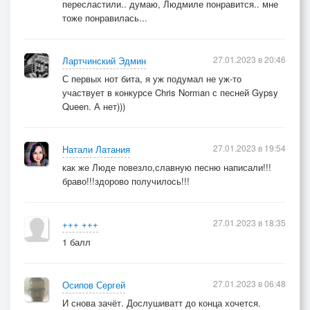
пересластили.. думаю, Людмиле понравится.. мне
тоже понравилась...
27.01.2023 в 20:46
Лартчинский Эдмин
С первых нот бита, я уж подумал не уж-то
участвует в конкурсе Chris Norman с песней Gypsy
Queen. А нет)))
27.01.2023 в 19:54
Натали Латания
как же Люде повезло,славную песню написали!!!
браво!!!здорово получилось!!!
27.01.2023 в 18:35
+++ +++
1 балл
27.01.2023 в 06:48
Осипов Сергей
И снова зачёт. Дослушиватт до конца хочется.