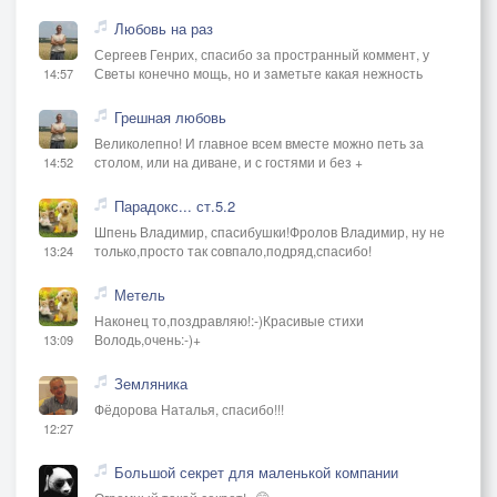
Любовь на раз
Сергеев Генрих, спасибо за пространный коммент, у
Светы конечно мощь, но и заметьте какая нежность
14:57
Грешная любовь
Великолепно! И главное всем вместе можно петь за
столом, или на диване, и с гостями и без +
14:52
Парадокс... ст.5.2
Шпень Владимир, спасибушки!Фролов Владимир, ну не
только,просто так совпало,подряд,спасибо!
13:24
Метель
Наконец то,поздравляю!:-)Красивые стихи
Володь,очень:-)+
13:09
Земляника
Фёдорова Наталья, спасибо!!!
12:27
Большой секрет для маленькой компании