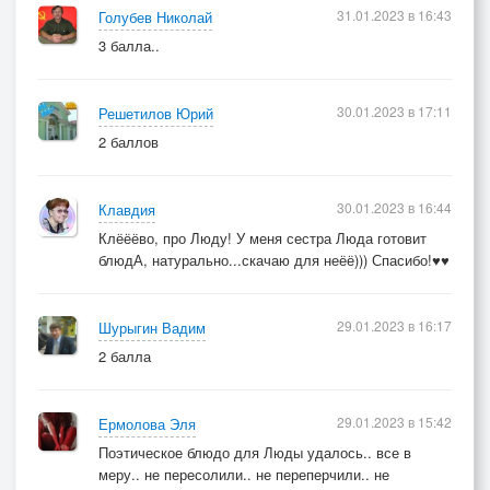
31.01.2023 в 16:43
Голубев Николай
3 балла..
30.01.2023 в 17:11
Решетилов Юрий
2 баллов
30.01.2023 в 16:44
Клавдия
Клёёёво, про Люду! У меня сестра Люда готовит
блюдА, натурально...скачаю для неёё))) Спасибо!♥♥
29.01.2023 в 16:17
Шурыгин Вадим
2 балла
29.01.2023 в 15:42
Ермолова Эля
Поэтическое блюдо для Люды удалось.. все в
меру.. не пересолили.. не переперчили.. не