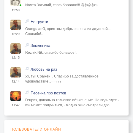
Ивлев Василий, спасибоооооо!!! 🤗👍👍👍✨
12:50
Не грусти
OrangutanG, приятны добрые слова из джунглей...
Спасибо!..
12:20
Земляника
Reznik Nik, спасибо большое!..
12:15
Любовь на раз
Ух, ты! Сражён!.. Спасибо за доставленное
удовольствие!..+++++!
12:14
Песенка про поэтов
Генрих, довольно толковое объяснение. Но ведь здесь
как может получиться, - в одно окно смотрели дво
11:47
ПОЛЬЗОВАТЕЛИ ОНЛАЙН