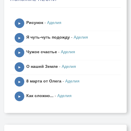
С тобой хоть на край света, куда ни позовёшь.
Под тихий звук гитары все беды нипочём,
Рисунок
-
Аделия
Мой друг, моя опора, верное плечо.
▶
Не растерять бы счастье и сохранить любовь,
Я чуть-чуть подожду
-
Аделия
Когда душа пылает, не нужно лишних слов.
▶
Чужое счастье
-
Аделия
▶
О нашей Земле
-
Аделия
▶
8 марта от Олега
-
Аделия
▶
Как сложно...
-
Аделия
▶