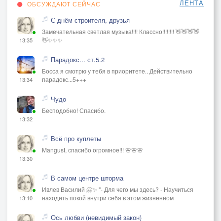
ЛЕНТА
ОБСУЖДАЮТ СЕЙЧАС
С днём строителя, друзья
Замечательная светлая музыка!!!! Классно!!!!!!!! 👋👋👋👋
👋✨✨✨
13:35
Парадокс... ст.5.2
Босса я смотрю у тебя в приоритете.. Действительно
парадокс...5+++
13:34
Чудо
Бесподобно! Спасибо.
13:32
Всё про куплеты
Mangust, спасибо огромное!!! 🌸🌸🌸
13:30
В самом центре шторма
Ивлев Василий 🤗✨ "- Для чего мы здесь? - Научиться
находить покой внутри себя в этом жизненном
13:10
Ось любви (невидимый закон)