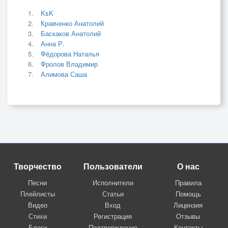
KsK
Кравченко Анатолий
Баскаков Анатолий
Анна Р.
Фёдорова Наталья
Фролов Владимир
Алимова Саша
Творчество
Пользователи
О нас
Песни
Исполнители
Правила
Плейлисты
Статьи
Помощь
Видео
Вход
Лицензия
Стихи
Регистрация
Отзывы
Блоги
Подтверждение
Контакты