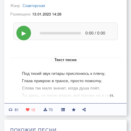
Жанр
Соавторская
Размещено
13.01.2023 14:26
▶
0:00 / 0:00
Текст песни
Под тихий звук гитары прислонюсь к плечу,
Глаза прикрою в трансе, просто помолчу.
Слова так мало значат, когда душа поёт,
Ты здесь, со мною рядом, всё прочее не в счёт.
81
Под тихий звук гитары мысли об одном -
12
70
Как долго будет мне казаться это сном.
Перебирая струны, чуть слышно запоёшь.
ПОХОЖИЕ ПЕСНИ