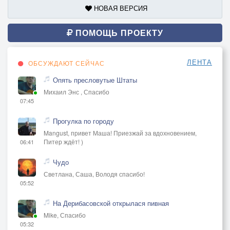
НОВАЯ ВЕРСИЯ
ПОМОЩЬ ПРОЕКТУ
ЛЕНТА
ОБСУЖДАЮТ СЕЙЧАС
Опять пресловутые Штаты
Михаил Энс , Спасибо
07:45
Прогулка по городу
Mangust, привет Маша! Приезжай за вдохновением,
Питер ждёт! )
06:41
Чудо
Светлана, Саша, Володя спасибо!
05:52
На Дерибасовской открылася пивная
Mike, Спасибо
05:32