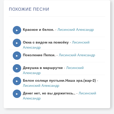
Коль взялся за перо - пиши.
ПОХОЖИЕ ПЕСНИ
Когда- нибудь закончи свой роман.
Никто не знает, что там впереди,
Красное и белое.
-
Лисинский Александр
К чему такие мысли ни о чём.
▶
Коль взялся ты за шахматы - ходи,
Окна с видом на помойку
-
Лисинский
Но главное не делать "ход конём".
▶
Александр
Поколение Пепси.
-
Лисинский Александр
Представь, что на войне, и не зевай,
▶
И сам свою судьбу не теребя.
Девушка в маршрутке
-
Лисинский
Коль в руки взял оружие - стреляй,
▶
Александр
Не выстрелишь, так выстрелят в тебя.
Белое солнце пустыни.Наша эра.(вар-2)
-
▶
Лисинский Александр
Не можешь драться, лучше не дерись,
Денег нет, но вы держитесь..
-
Лисинский
А коль дерёшься сдачи дай в ответ.
▶
Александр
За то что не умеешь - не берись,
Конечно, это только лишь совет.