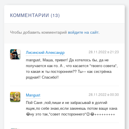
11.05.2017.
КОММЕНТАРИИ (13)
Чтобы добавить комментарий
войдите на сайт
.
28.11.2022 в 21:23
Лисинский Александр
mangust, Маша, привет! Да хотелось бы, да не
получается как-то. А , что касается "твоего совета",
то какая ж ты посторонняя?? Ты— как сестрёнка
родная!! Спасибо!!
28.11.2022 в 00:30
Mangust
Пой Саня ,пой,пиши и не забрасывай в долгий
ящик,по себе знаю,если закинешь потом ваще хана
😂ну это так,"совет постороннего"😉😂+++++++++