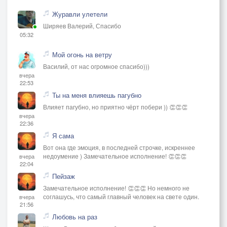
Журавли улетели
Ширяев Валерий, Спасибо
05:32
Мой огонь на ветру
Василий, от нас огромное спасибо)))
вчера
22:53
Ты на меня влияешь пагубно
Влияет пагубно, но приятно чёрт побери )) 👏👏👏
вчера
22:36
Я сама
Вот она где эмоция, в последней строчке, искреннее
недоумение ) Замечательное исполнение! 👏👏👏
вчера
22:04
Пейзаж
Замечательное исполнение! 👏👏👏 Но немного не
соглашусь, что самый главный человек на свете один.
вчера
21:56
Любовь на раз