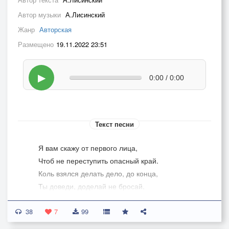
Автор музыки
А.Лисинский
Жанр
Авторская
Размещено
19.11.2022 23:51
▶
0:00 / 0:00
Текст песни
Я вам скажу от первого лица,
Чтоб не переступить опасный край.
Коль взялся делать дело, до конца,
Ты доведи, доделай не бросай.
38
Так хочется чего-то для души,
7
99
И здесь всегда найдётся свой изъян.