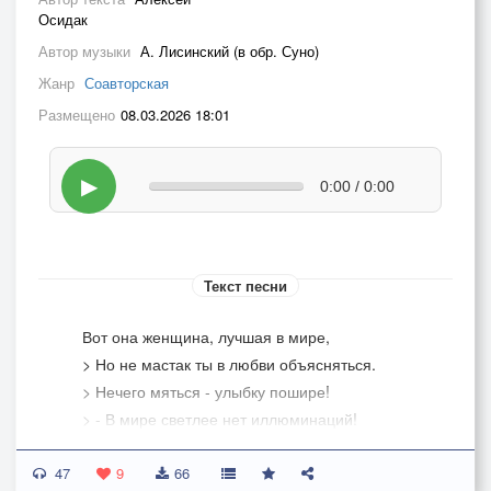
Осидак
Автор музыки
А. Лисинский (в обр. Суно)
Жанр
Соавторская
Размещено
08.03.2026 18:01
▶
0:00 / 0:00
Текст песни
Вот она женщина, лучшая в мире,
> Но не мастак ты в любви объясняться.
> Нечего мяться - улыбку пошире!
> - В мире светлее нет иллюминаций!
>
47
> Припев:
9
66