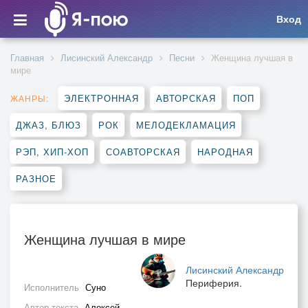
Вход
Главная
Лисинский Александр
Песни
Женщина лучшая в
мире
ЭЛЕКТРОННАЯ
АВТОРСКАЯ
ПОП
ЖАНРЫ:
ДЖАЗ, БЛЮЗ
РОК
МЕЛОДЕКЛАМАЦИЯ
РЭП, ХИП-ХОП
СОАВТОРСКАЯ
НАРОДНАЯ
РАЗНОЕ
Женщина лучшая в мире
Лисинский Александр
Периферия.
Исполнитель
Суно
Автор текста
Алексей