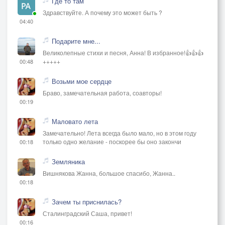
Где то там
Здравствуйте. А почему это может быть ?
04:40
Подарите мне...
Великолепные стихи и песня, Анна! В избранное!👍👍👍
+++++
00:48
Возьми мое сердце
Браво, замечательная работа, соавторы!
00:19
Маловато лета
Замечательно! Лета всегда было мало, но в этом году
только одно желание - поскорее бы оно закончи
00:18
Земляника
Вишнякова Жанна, большое спасибо, Жанна..
00:18
Зачем ты приснилась?
Сталинградский Саша, привет!
00:16