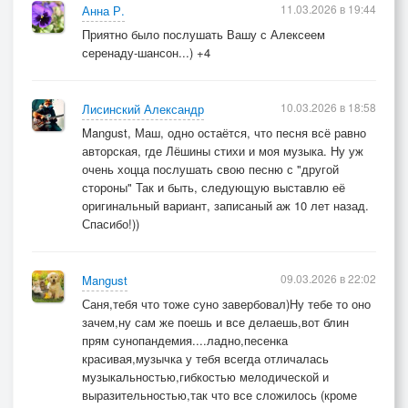
11.03.2026 в 19:44
Анна Р.
Приятно было послушать Вашу с Алексеем
серенаду-шансон...) +4
10.03.2026 в 18:58
Лисинский Александр
Mangust, Маш, одно остаётся, что песня всё равно
авторская, где Лёшины стихи и моя музыка. Ну уж
очень хоцца послушать свою песню с "другой
стороны" Так и быть, следующую выставлю её
оригинальный вариант, записаный аж 10 лет назад.
Спасибо!))
09.03.2026 в 22:02
Mangust
Саня,тебя что тоже суно завербовал)Ну тебе то оно
зачем,ну сам же поешь и все делаешь,вот блин
прям сунопандемия....ладно,песенка
красивая,музычка у тебя всегда отличалась
музыкальностью,гибкостью мелодической и
выразительностью,так что все сложилось (кроме