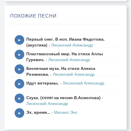
>
> Коль ты влюблён и она тебе рада,
ПОХОЖИЕ ПЕСНИ
> То не надо пустой болтовни!
> Серенаду ей спой, серенаду!
> Спой поскорее - ты не тяни!
Первый снег. В исп. Ивана Федотова.
>
▶
(акустика)
-
Лисинский Александр
> 2-й куплет:
Пластмассовый мир. На стихи Аллы
>
▶
Гуревич.
-
Лисинский Александр
> Лучшая женщина в этом сезоне!?
Беспечная муза. На стихи Алекса
> Что там! - Веками не видели лучше!
▶
Резникова.
-
Лисинский Александр
> Сладко дышать на балконе озоном!
Идут ветераны.
-
Лисинский Александр
> - Выйдет тебя на балкон она слушать!
▶
>
Скука. (cover на песню В.Асмолова)
-
> 3-й куплет.
▶
Лисинский Александр
>
Эх, время...
-
Михаил Энс
> Пусть твоя песня доверчиво льётся,
▶
> - Всё улыбнётся в пространстве окрестном.
> Сердце избранницы чаще забьётся